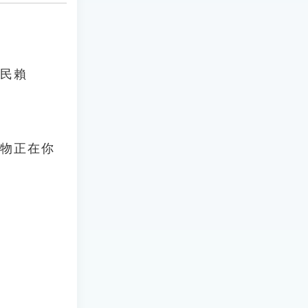
兆民賴
贓物正在你