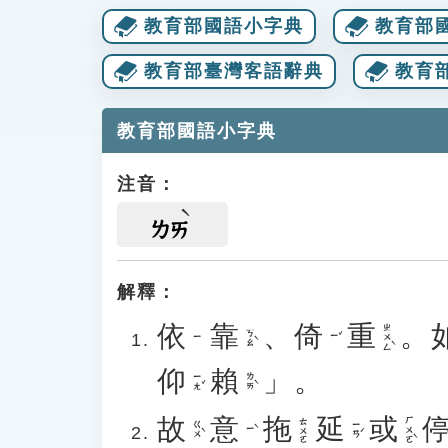
教育部國語小字典
教育部
教育部臺灣客語辭典
教育
教育部國語小字典
注音：
ㄌㄞ
解釋：
依
靠
、
倚
重
。
ㄓㄨㄥˋ
ㄎㄠˋ
ㄧˇ
ㄧ
仰
賴
」。
ㄧㄤˇ
ㄌㄞˋ
故
意
拖
延
或
ㄏㄨㄛˋ
ㄊㄨㄛ
ㄍㄨˋ
ㄧㄢˊ
ㄧˋ