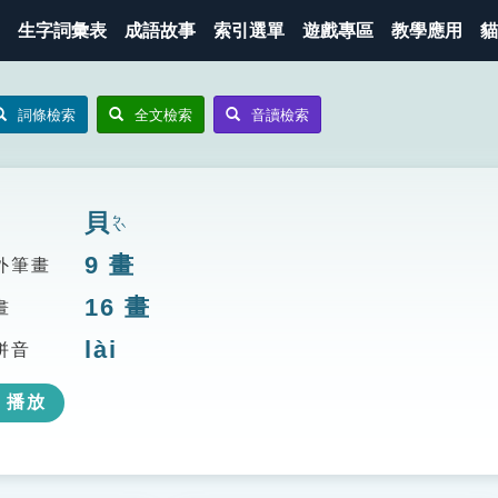
生字詞彙表
成語故事
索引選單
遊戲專區
教學應用
貓
詞條檢索
全文檢索
音讀檢索
貝
ㄅㄟˋ
9
畫
外筆畫
16
畫
畫
lài
拼音
播放