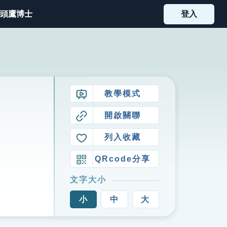
頭鷹博士
登入
教學模式
開啟關聯
列入收藏
QRcode分享
文字大小
小
中
大