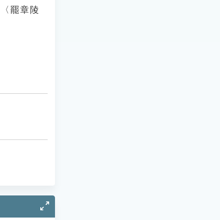
起〈罷章陵