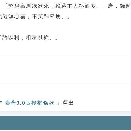
：「弊裘羸馬凍欲死，賴遇主人杯酒多。」唐．錢
賴遇無心雲，不笑歸來晚。」
相語以利，相示以賴。」
作 臺灣3.0版授權條款
」釋出