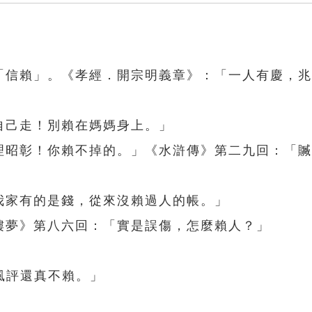
、「信賴」。《孝經．開宗明義章》：「一人有慶，
自己走！別賴在媽媽身上。」
天理昭彰！你賴不掉的。」《水滸傳》第二九回：「
我家有的是錢，從來沒賴過人的帳。」
樓夢》第八六回：「實是誤傷，怎麼賴人？」
風評還真不賴。」