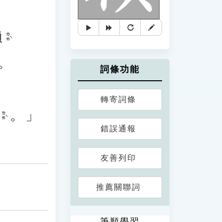
賴
ㄌㄞˋ
。
詞條功能
轉寄詞條
。」
ㄌㄞˋ
錯誤通報
友善列印
推薦關聯詞
筆順學習