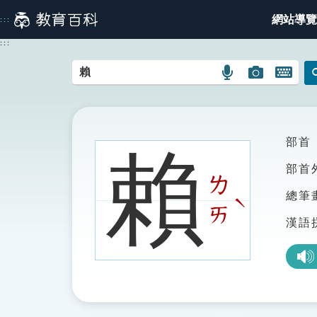
跳
網站導覽
:::
到
主
:::
要
內
語
圖
開
容
言
片
啟
搜
搜
鍵
尋
尋
盤
圖
圖
圖
部首
賴
示
示
示
部首
ㄌ
總筆
ˋ
ㄞ
漢語