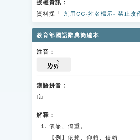
授權資訊：
資料採「
創用CC-姓名標示- 禁止改
教育部國語辭典簡編本
注音：
ㄌㄞ
漢語拼音：
lài
解釋：
依靠、倚重。
【例】依賴、仰賴、信賴