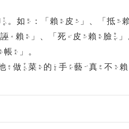
卸
。
如
：「
賴
皮
」、「
抵
ㄒㄧㄝˋ
ㄖㄨˊ
ㄌㄞˋ
ㄆㄧˊ
ㄉㄧˇ
「
誣
賴
」、「
死
皮
賴
臉
」
ㄌㄧㄢˇ
ㄌㄞˋ
ㄆㄧˊ
ㄌㄞˋ
ㄙˇ
ㄨ
帳
」。
ㄞˋ
ㄓㄤˋ
他
做
菜
的
手
藝
真
不
賴
ㄗㄨㄛˋ
˙ㄉㄜ
ㄘㄞˋ
ㄕㄡˇ
ㄅㄨˊ
ㄊㄚ
ㄓㄣ
ㄧˋ