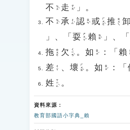
不
走
」。
ㄅㄨˋ
ㄗㄡˇ
不
承
認
或
推
ㄏㄨㄛˋ
ㄊㄨㄟ
ㄅㄨˋ
ㄔㄥˊ
ㄖㄣˋ
」、「
耍
賴
」、
ㄕㄨㄚˇ
ㄌㄞˋ
拖
欠
。
如
：「
賴
ㄑㄧㄢˋ
ㄊㄨㄛ
ㄖㄨˊ
ㄌ
差
、
壞
。
如
：「
ㄏㄨㄞˋ
ㄖㄨˊ
ㄔㄚ
姓
。
ㄒㄧㄥˋ
資料來源：
教育部國語小字典_賴