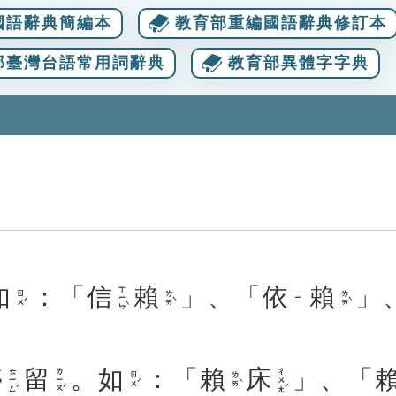
國語辭典簡編本
教育部重編國語辭典修訂本
部臺灣台語常用詞辭典
教育部異體字字典
如
：「
信
賴
」、「
依
賴
」
ㄒㄧㄣˋ
ㄖㄨˊ
ㄌㄞˋ
ㄌㄞˋ
ㄧ
停
留
。
如
：「
賴
床
」、「
ㄊㄧㄥˊ
ㄌㄧㄡˊ
ㄔㄨㄤˊ
ㄖㄨˊ
ㄌㄞˋ