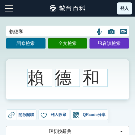
跳
登入
:::
到
主
:::
要
內
語
圖
開
容
注音索引圖示
筆畫索引圖示
部首索引表圖示
言
片
啟
詞條檢索
全文檢索
音讀檢索
搜
搜
鍵
尋
尋
盤
圖
圖
圖
示
示
示
賴
德
和
網站導覽
生字詞彙表
開啟關聯
列入收藏
QRcode分享
成語故事
切換
切換辭典