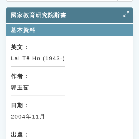
索引選單
國家教育研究院辭書
知識索引
單字索引
基本資料
生命大百科索引
英文：
Lai Tê Ho (1943-)
遊戲專區
教學應用
作者：
郭玉茹
貓頭鷹博士
日期：
2004年11月
出處：