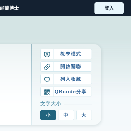
頭鷹博士
登入
教學模式
開啟關聯
列入收藏
QRcode分享
文字大小
小
中
大