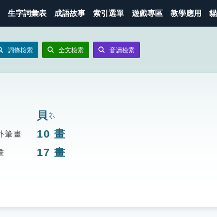
生字詞彙表
成語故事
索引選單
遊戲專區
教學應用
貓
詞條檢索
全文檢索
音讀檢索
貝
ㄅㄟˋ
10
畫
外筆畫
17
畫
畫