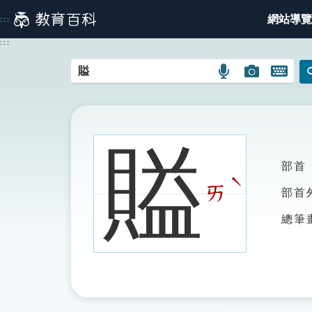
跳
網站導覽
:::
到
主
:::
要
內
語
圖
開
容
言
片
啟
搜
搜
鍵
尋
尋
盤
圖
圖
圖
賹
示
示
示
部首
ˋ
ㄞ
部首
總筆