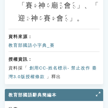
「
賽
神
廟
會
」
、
「
ㄇㄧㄠˋ
ㄏㄨㄟˋ
ㄙㄞˋ
ㄕㄣˊ
迎
神
賽
會
」
。
ㄏㄨㄟˋ
ㄧㄥˊ
ㄕㄣˊ
ㄙㄞˋ
資料來源：
教育部國語小字典_賽
授權資訊：
資料採「
創用CC-姓名標示- 禁止改作 臺
灣3.0版授權條款
」釋出
教育部國語辭典簡編本