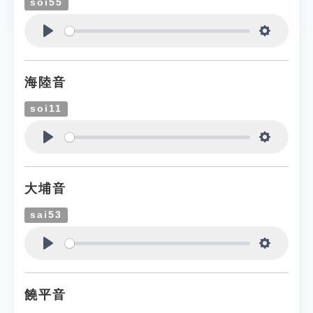
soi55
Play
Settings
海陸音
soi11
Play
Settings
大埔音
sai53
Play
Settings
饒平音