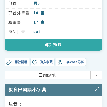
索引選單
部首
貝
ㄅㄟˋ
知識索引
部首外筆畫
10
畫
單字索引
總筆畫
17
畫
生命大百科索引
漢語拼音
sài
播放
遊戲專區
教學應用
開啟關聯
列入收藏
QRcode分享
貓頭鷹博士
切換
切換辭典
教育部國語小字典
注音：