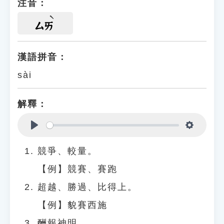
注音：
ㄙㄞ
漢語拼音：
sài
解釋：
Play
Settings
競爭、較量。
【例】競賽、賽跑
超越、勝過、比得上。
【例】貌賽西施
酬報神明。