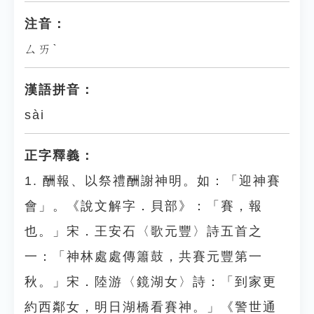
注音：
ㄙㄞˋ
漢語拼音：
sài
正字釋義：
1. 酬報、以祭禮酬謝神明。如：「迎神賽
會」。《說文解字．貝部》：「賽，報
也。」宋．王安石〈歌元豐〉詩五首之
一：「神林處處傳簫鼓，共賽元豐第一
秋。」宋．陸游〈鏡湖女〉詩：「到家更
約西鄰女，明日湖橋看賽神。」《警世通