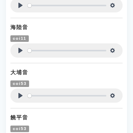
Play
Settings
海陸音
coi11
Play
Settings
大埔音
coi53
Play
Settings
饒平音
coi53