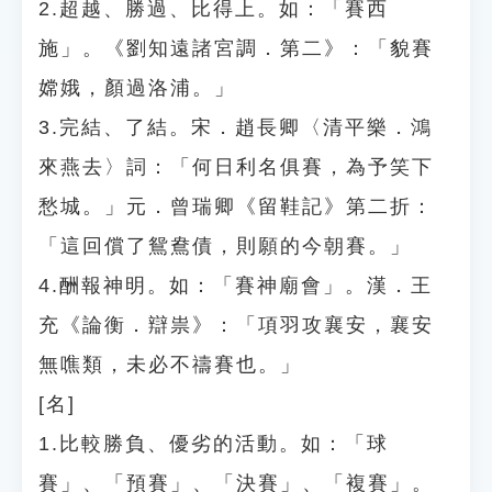
2.超越、勝過、比得上。如：「賽西
施」。《劉知遠諸宮調．第二》：「貌賽
嫦娥，顏過洛浦。」
3.完結、了結。宋．趙長卿〈清平樂．鴻
來燕去〉詞：「何日利名俱賽，為予笑下
愁城。」元．曾瑞卿《留鞋記》第二折：
「這回償了鴛鴦債，則願的今朝賽。」
4.酬報神明。如：「賽神廟會」。漢．王
充《論衡．辯祟》：「項羽攻襄安，襄安
無噍類，未必不禱賽也。」
[名]
1.比較勝負、優劣的活動。如：「球
賽」、「預賽」、「決賽」、「複賽」。