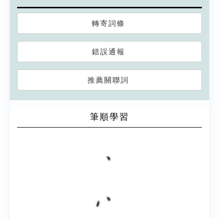
轉寄詞條
錯誤通報
推薦關聯詞
筆順學習