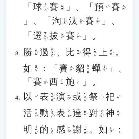
「
球
賽
」
、
「
預
賽
ㄑㄧㄡˊ
ㄙㄞˋ
ㄙㄞˋ
ㄩˋ
」
、
「
淘
汰
賽
」
、
ㄊㄠˊ
ㄊㄞˋ
ㄙㄞˋ
「
選
拔
賽
」
。
ㄒㄩㄢˇ
ㄅㄚˊ
ㄙㄞˋ
勝
過
、
比
得
上
。
ㄍㄨㄛˋ
˙ㄉㄜ
ㄕㄥˋ
ㄅㄧˇ
ㄕㄤˋ
如
：
「
賽
貂
蟬
」
、
ㄉㄧㄠ
ㄖㄨˊ
ㄙㄞˋ
ㄔㄢˊ
「
賽
西
施
」
。
ㄙㄞˋ
ㄒㄧ
ㄕ
以
表
演
或
祭
祀
ㄅㄧㄠˇ
ㄏㄨㄛˋ
ㄧㄢˇ
ㄐㄧˋ
ㄧˇ
ㄙˋ
活
動
表
達
對
神
ㄏㄨㄛˊ
ㄉㄨㄥˋ
ㄅㄧㄠˇ
ㄉㄨㄟˋ
ㄉㄚˊ
ㄕㄣˊ
明
的
感
謝
。
如
：
ㄇㄧㄥˊ
ㄒㄧㄝˋ
˙ㄉㄜ
ㄍㄢˇ
ㄖㄨˊ