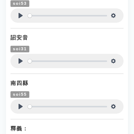
soi53
Play
Settings
詔安音
soi31
Play
Settings
南四縣
soi55
Play
Settings
釋義：