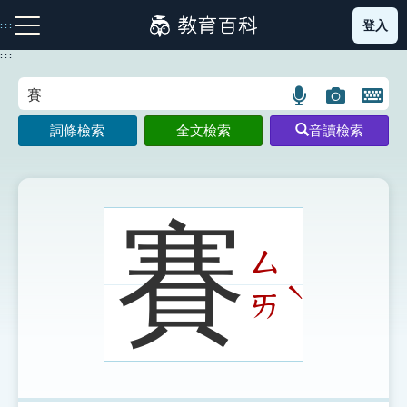
跳
登入
:::
到
主
:::
要
內
語
圖
開
容
注音索引圖示
筆畫索引圖示
部首索引表圖示
言
片
啟
詞條檢索
全文檢索
音讀檢索
搜
搜
鍵
尋
尋
盤
圖
圖
圖
示
示
示
賽
ㄙ
網站導覽
ˋ
ㄞ
生字詞彙表
成語故事