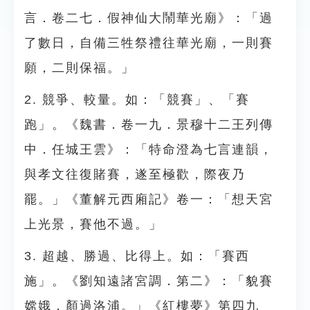
言．卷二七．假神仙大鬧華光廟》：「過
了數日，自備三牲祭禮往華光廟，一則賽
願，二則保福。」
2. 競爭、較量。如：「競賽」、「賽
跑」。《魏書．卷一九．景穆十二王列傳
中．任城王雲》：「特命澄為七言連韻，
與孝文往復賭賽，遂至極歡，際夜乃
罷。」《董解元西廂記》卷一：「想天宮
上光景，賽他不過。」
3. 超越、勝過、比得上。如：「賽西
施」。《劉知遠諸宮調．第二》：「貌賽
嫦娥，顏過洛浦。」《紅樓夢》第四九