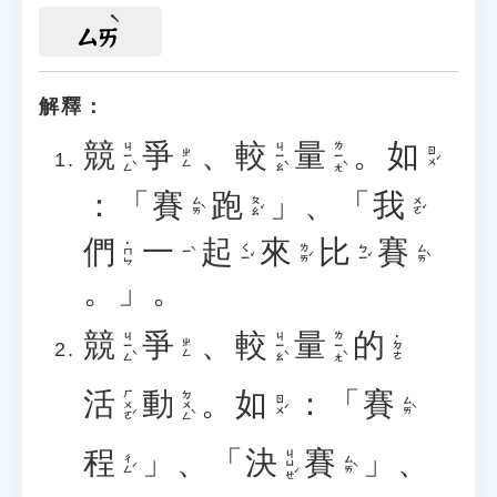
ㄙㄞ
解釋：
競
爭
、
較
量
。
如
ㄐㄧㄥˋ
ㄐㄧㄠˋ
ㄌㄧㄤˋ
ㄖㄨˊ
ㄓㄥ
：
「
賽
跑
」
、
「
我
ㄙㄞˋ
ㄆㄠˇ
ㄨㄛˇ
們
一
起
來
比
賽
˙ㄇㄣ
ㄑㄧˇ
ㄌㄞˊ
ㄅㄧˇ
ㄙㄞˋ
ㄧˋ
。
」
。
競
爭
、
較
量
的
ㄐㄧㄥˋ
ㄐㄧㄠˋ
ㄌㄧㄤˋ
˙ㄉㄜ
ㄓㄥ
活
動
。
如
：
「
賽
ㄏㄨㄛˊ
ㄉㄨㄥˋ
ㄖㄨˊ
ㄙㄞˋ
程
」
、
「
決
賽
」
、
ㄐㄩㄝˊ
ㄔㄥˊ
ㄙㄞˋ