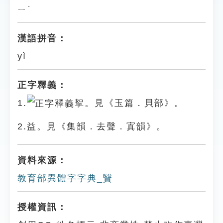
ㄧˋ
漢語拼音：
yì
正字釋義：
1.
挐。見《玉篇．貝部》。
2.益。見《集韻．去聲．寘韻》。
資料來源：
教育部異體字字典_贀
授權資訊：