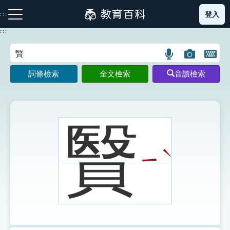
跳
登入
:::
到
主
:::
要
內
語
圖
開
容
注音索引圖示
筆畫索引圖示
部首索引表圖示
言
片
啟
詞條檢索
全文檢索
音讀檢索
搜
搜
鍵
尋
尋
盤
圖
圖
圖
示
示
示
贀
ˋ
ㄧ
網站導覽
生字詞彙表
成語故事