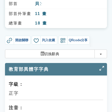
索引選單
部首
貝
ㄅㄟˋ
知識索引
部首外筆畫
11
畫
單字索引
總筆畫
18
畫
生命大百科索引
開啟關聯
列入收藏
QRcode分享
遊戲專區
切換
切換辭典
教學應用
教育部異體字字典
貓頭鷹博士
字級：
正字
注音：