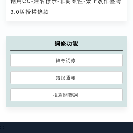
創用CC-姓名標示-非商業性-禁止改作臺灣
3.0版授權條款
詞條功能
轉寄詞條
錯誤通報
推薦關聯詞
:::