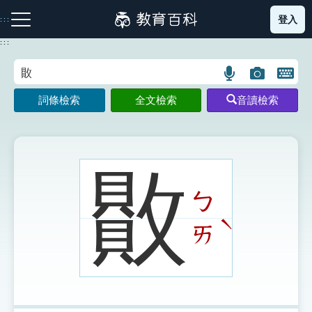
跳
登入
:::
到
主
:::
要
內
語
圖
開
容
注音索引圖示
筆畫索引圖示
部首索引表圖示
言
片
啟
詞條檢索
全文檢索
音讀檢索
搜
搜
鍵
尋
尋
盤
圖
圖
圖
示
示
示
贁
ㄅ
網站導覽
ˋ
ㄞ
生字詞彙表
成語故事