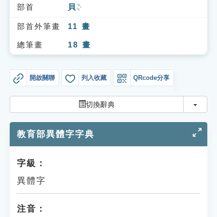
索引選單
部首
貝
ㄅㄟˋ
知識索引
部首外筆畫
11
畫
單字索引
總筆畫
18
畫
生命大百科索引
開啟關聯
列入收藏
QRcode分享
遊戲專區
切換
切換辭典
教學應用
教育部異體字字典
貓頭鷹博士
字級：
異體字
注音：