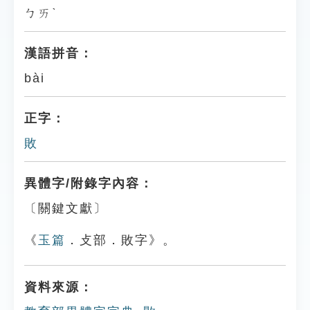
ㄅㄞˋ
漢語拼音：
bài
正字：
敗
異體字/附錄字內容：
〔關鍵文獻〕
《
玉篇
．攴部．敗字》。
資料來源：