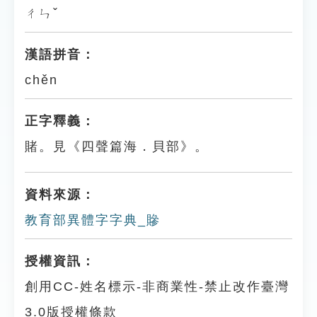
ㄔㄣˇ
漢語拼音：
chěn
正字釋義：
賭。見《四聲篇海．貝部》。
資料來源：
教育部異體字字典_贂
授權資訊：
創用CC-姓名標示-非商業性-禁止改作臺灣
3.0版授權條款