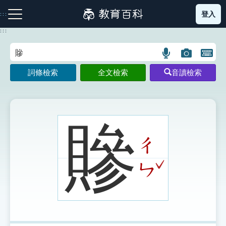
跳
登入
:::
到
主
:::
要
內
語
圖
開
容
注音索引圖示
筆畫索引圖示
部首索引表圖示
言
片
啟
詞條檢索
全文檢索
音讀檢索
搜
搜
鍵
尋
尋
盤
圖
圖
圖
示
示
示
贂
ㄔ
網站導覽
ˇ
ㄣ
生字詞彙表
成語故事