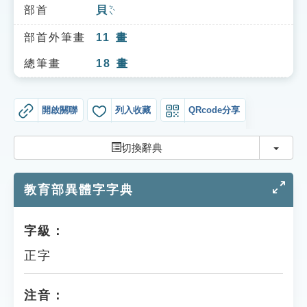
索引選單
部首
貝
ㄅㄟˋ
知識索引
部首外筆畫
11
畫
單字索引
總筆畫
18
畫
生命大百科索引
開啟關聯
列入收藏
QRcode分享
遊戲專區
切換
切換辭典
教學應用
教育部異體字字典
貓頭鷹博士
字級：
正字
注音：