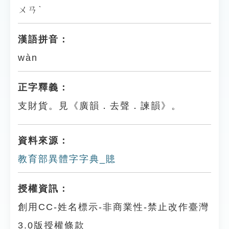
ㄨㄢˋ
漢語拼音：
wàn
正字釋義：
支財貨。見《廣韻．去聲．諫韻》。
資料來源：
教育部異體字字典_贃
授權資訊：
創用CC-姓名標示-非商業性-禁止改作臺灣
3.0版授權條款