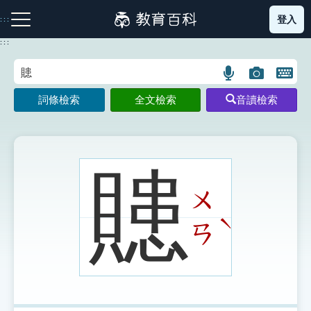
跳
登入
:::
到
主
:::
要
內
語
圖
開
容
注音索引圖示
筆畫索引圖示
部首索引表圖示
言
片
啟
詞條檢索
全文檢索
音讀檢索
搜
搜
鍵
尋
尋
盤
圖
圖
圖
示
示
示
贃
ㄨ
網站導覽
ˋ
ㄢ
生字詞彙表
成語故事