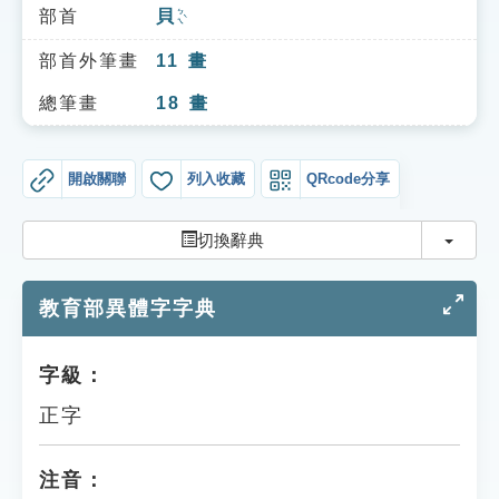
索引選單
部首
貝
ㄅㄟˋ
知識索引
部首外筆畫
11
畫
單字索引
總筆畫
18
畫
生命大百科索引
開啟關聯
列入收藏
QRcode分享
遊戲專區
切換
切換辭典
教學應用
教育部異體字字典
貓頭鷹博士
字級：
正字
注音：