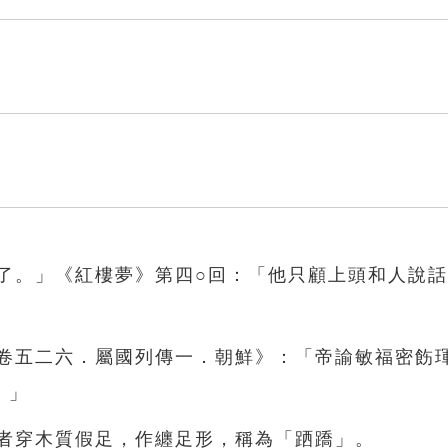
壞了。」《紅樓夢》第四○回：「他只顧上頭和人說
．卷五二六．屬國列傳一．朝鮮》：「帝諭敏福密飭
。」
旦者穿木質假足，作纏足形，稱為「跴蹻」。