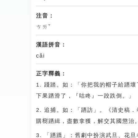
注音：
ㄘㄞˇ
漢語拼音：
cǎi
正字釋義：
1. 踐踏。如：「你把我的帽子給跴
下果跴滑了，『咕咚』一跤跌倒。」
2. 追捕。如：「跴訪」。《清史稿
購𣗳跴緝，盡數拿獲，解交其國懲治
3. 「跴蹻」：舊劇中扮演武旦、花