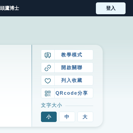
頭鷹博士
登入
教學模式
開啟關聯
列入收藏
QRcode分享
文字大小
小
中
大