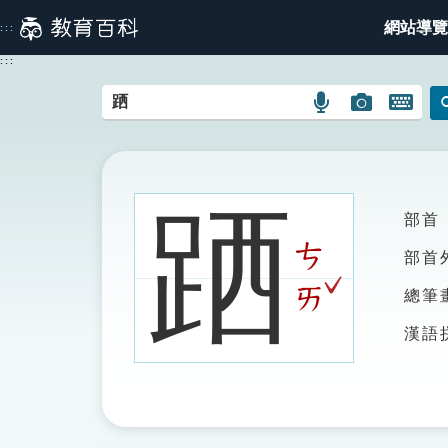
跳
網站導覽
:::
到
主
:::
要
內
語
圖
開
容
言
片
啟
搜
搜
鍵
尋
尋
盤
圖
圖
圖
跴
部首
示
示
示
ㄘ
部首
ˇ
ㄞ
總筆
漢語