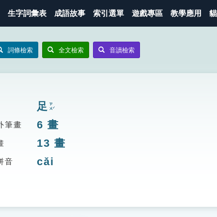
生字詞彙表
成語故事
索引選單
遊戲專區
教學應用
貓
詞條檢索
全文檢索
音讀檢索
足
ㄗㄨˊ
6
畫
外筆畫
13
畫
畫
cǎi
拼音