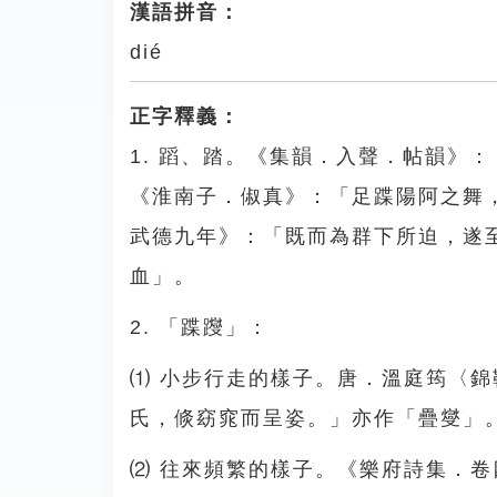
漢語拼音：
dié
正字釋義：
1. 蹈、踏。《集韻．入聲．帖韻》
《淮南子．俶真》：「足蹀陽阿之舞
武德九年》：「既而為群下所迫，遂
血」。
2. 「蹀躞」：
⑴ 小步行走的樣子。唐．溫庭筠〈
氏，倐窈窕而呈姿。」亦作「疊燮」
⑵ 往來頻繁的樣子。《樂府詩集．