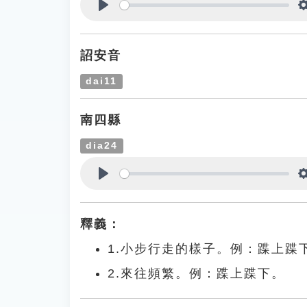
Play
詔安音
dai11
南四縣
dia24
Play
釋義：
1.小步行走的樣子。例：蹀上蹀
2.來往頻繁。例：蹀上蹀下。