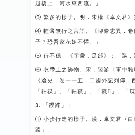
越橋上，河水東西流。」
⑶ 繁多的樣子。明．朱權《卓文君
⑷ 輕薄無行之言語。《聊齋志異．
子？恐吾家花姐不懽。」
⑸ 行不穩。《字彙．足部》：「蹀
⑹ 衣帶上之飾物。宋．陸游〈軍中
《遼史．卷一一五．二國外記列傳．
「䪓韘」、「䩞鞢」、「鞢𩎃」、「㻡
3. 「躞蹀」：
⑴ 小步行走的樣子。漢．卓文君〈
蹀」。