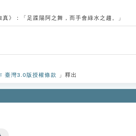
俶真》：「足蹀陽阿之舞，而手會綠水之趨。」
作 臺灣3.0版授權條款
」釋出