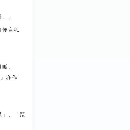
疊。」
何便言狐
呱呱。」
。」亦作
蹀」、「踥