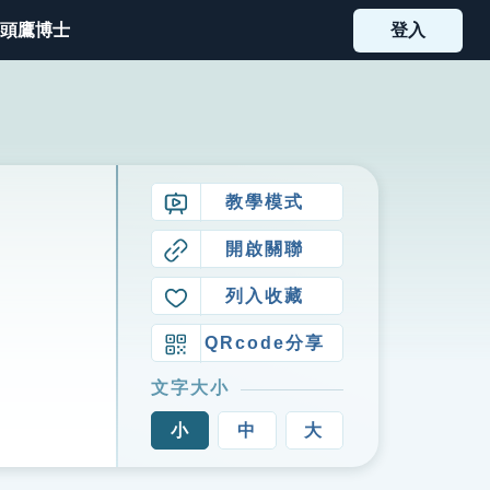
頭鷹博士
登入
教學模式
開啟關聯
列入收藏
QRcode分享
文字大小
小
中
大