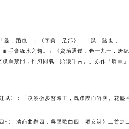
：「蹀，蹈也。」《字彙．足部》：「蹀，踏也，…
，而手會綠水之趨。」《資治通鑑．卷一九一．唐
至蹀血禁門，推刃同氣，貽譏千古。」亦作「喋血
錦鞋賦〉：「凌波微步瞥陳王，既蹀躞而容與。花塵
。
卷四七．清商曲辭四．吳聲歌曲四．嬌女詩》二首之