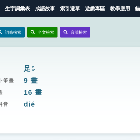
生字詞彙表
成語故事
索引選單
遊戲專區
教學應用
貓
詞條檢索
全文檢索
音讀檢索
足
ㄗㄨˊ
9
畫
外筆畫
16
畫
畫
dié
拼音