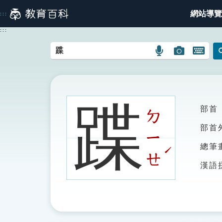
跳
網站導覽
:::
到
主
:::
要
內
語
圖
開
容
言
片
啟
搜
搜
鍵
尋
尋
盤
圖
圖
圖
蹀
部首
示
示
示
ㄉ
部首
ㄧ
總筆
ˊ
ㄝ
漢語