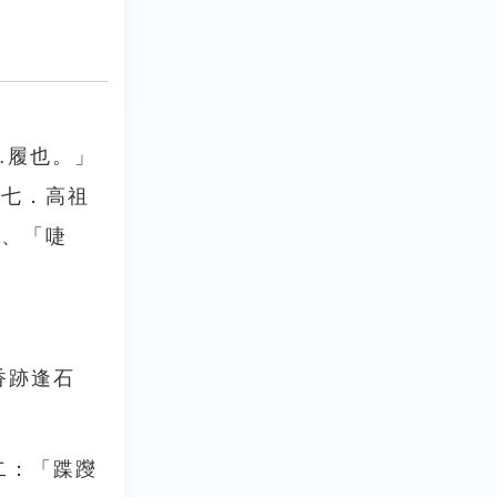
…履也。」
紀七．高祖
」、「啑
香跡逢石
二：「蹀躞