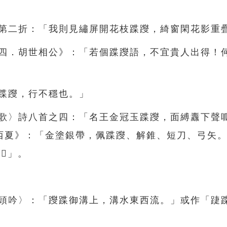
》第二折：「我則見繡屏開花枝蹀躞，綺窗閑花影重
卷四．胡世相公》：「若個蹀躞語，不宜貴人出得！
，蹀躞，行不穩也。」
雜歌〉詩八首之四：「名王金冠玉蹀躞，面縛纛下聲
西夏》：「金塗銀帶，佩蹀躞、解錐、短刀、弓矢
𤫉」。
白頭吟〉：「躞蹀御溝上，溝水東西流。」或作「踕