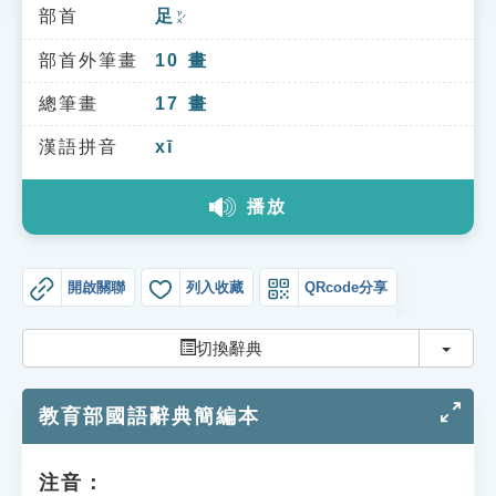
索引選單
部首
足
ㄗㄨˊ
知識索引
部首外筆畫
10
畫
單字索引
總筆畫
17
畫
生命大百科索引
漢語拼音
xī
播放
遊戲專區
教學應用
開啟關聯
列入收藏
QRcode分享
貓頭鷹博士
切換
切換辭典
教育部國語辭典簡編本
注音：