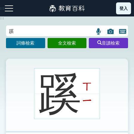
跳
登入
:::
到
主
:::
要
內
語
圖
開
容
注音索引圖示
筆畫索引圖示
部首索引表圖示
言
片
啟
詞條檢索
全文檢索
音讀檢索
搜
搜
鍵
尋
尋
盤
圖
圖
圖
示
示
示
蹊
ㄒ
網站導覽
ㄧ
生字詞彙表
成語故事