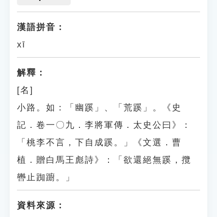
漢語拼音：
xī
解釋：
[名]
小路。如：「幽蹊」、「荒蹊」。《史
記．卷一〇九．李將軍傳．太史公曰》：
「桃李不言，下自成蹊。」《文選．曹
植．贈白馬王彪詩》：「欲還絕無蹊，攬
轡止踟躕。」
資料來源：