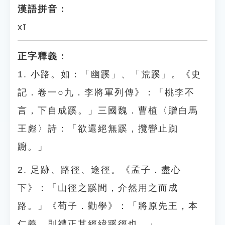
漢語拼音：
xī
正字釋義：
1. 小路。如：「幽蹊」、「荒蹊」。《史
記．卷一○九．李將軍列傳》：「桃李不
言，下自成蹊。」三國魏．曹植〈贈白馬
王彪〉詩：「欲還絕無蹊，攬轡止踟
躕。」
2. 足跡、路徑、途徑。《孟子．盡心
下》：「山徑之蹊間，介然用之而成
路。」《荀子．勸學》：「將原先王，本
仁義，則禮正其經緯蹊徑也。」