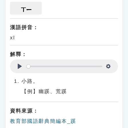
ㄒㄧ
漢語拼音：
xī
解釋：
Play
Settings
小路。
【例】幽蹊、荒蹊
資料來源：
教育部國語辭典簡編本_蹊