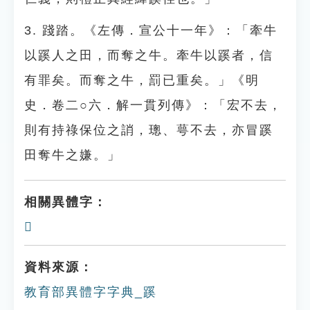
3. 踐踏。《左傳．宣公十一年》：「牽牛
以蹊人之田，而奪之牛。牽牛以蹊者，信
有罪矣。而奪之牛，罰已重矣。」《明
史．卷二○六．解一貫列傳》：「宏不去，
則有持祿保位之誚，璁、萼不去，亦冒蹊
田奪牛之嫌。」
相關異體字：
𤲺
資料來源：
教育部異體字字典_蹊