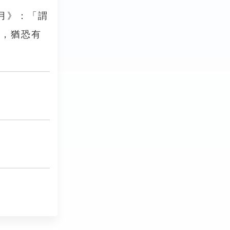
月》：「謂
地，猶恐有