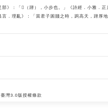
部》：「𨇋（蹐），小步也。」《詩經．小雅．正
昌言．理亂》：「當君子困賤之時，跼高天，蹐厚
臺灣3.0版授權條款