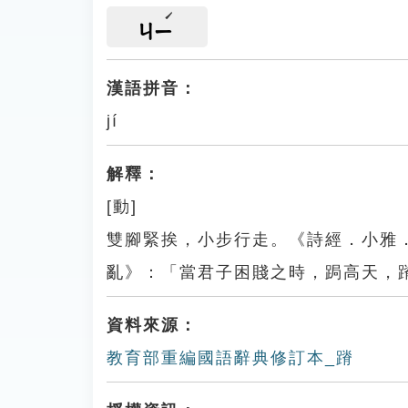
ㄐㄧ
漢語拼音：
jí
解釋：
[動]
雙腳緊挨，小步行走。《詩經．小雅
亂》：「當君子困賤之時，跼高天，
資料來源：
教育部重編國語辭典修訂本_蹐