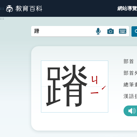
跳
網站導覽
:::
到
主
:::
要
內
語
圖
開
容
言
片
啟
搜
搜
鍵
尋
尋
盤
圖
圖
圖
部首
蹐
示
示
示
部首
ㄐ
總筆
ˊ
ㄧ
漢語