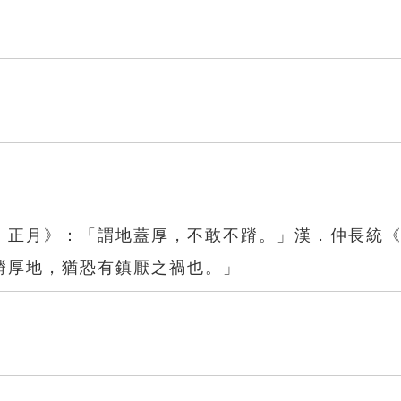
．正月》：「謂地蓋厚，不敢不蹐。」漢．仲長統
蹐厚地，猶恐有鎮厭之禍也。」