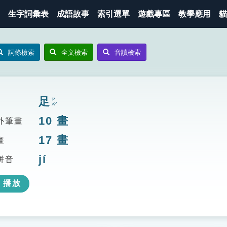
生字詞彙表
成語故事
索引選單
遊戲專區
教學應用
貓
詞條檢索
全文檢索
音讀檢索
足
ㄗㄨˊ
10
畫
外筆畫
17
畫
畫
jí
拼音
播放