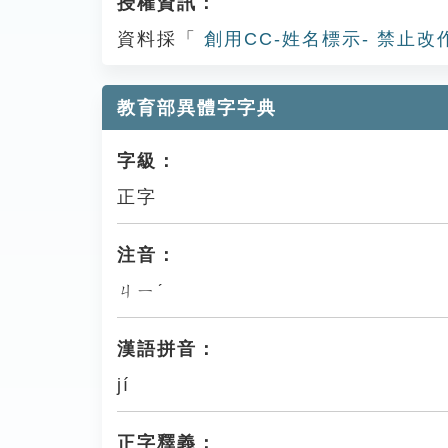
授權資訊：
資料採「
創用CC-姓名標示- 禁止改
教育部異體字字典
字級：
正字
注音：
ㄐㄧˊ
漢語拼音：
jí
正字釋義：