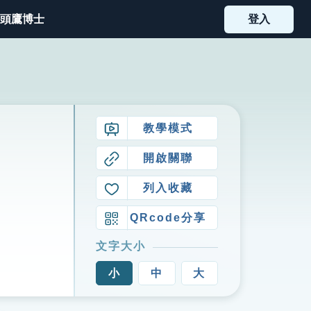
頭鷹博士
登入
教學模式
開啟關聯
列入收藏
QRcode分享
文字大小
小
中
大