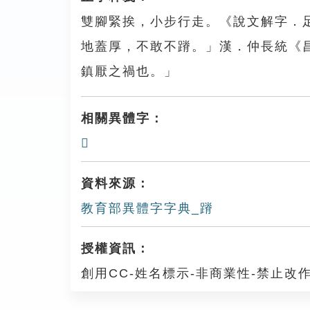
雙腳緊挨，小步行走。《說文解字．足
地蓋厚，不敢不蹐。」漢．仲長統《
鎮厭之禍也。」
相關異體字：
𨇋
資料來源：
教育部異體字字典_蹐
授權資訊：
創用CC-姓名標示-非商業性-禁止改作