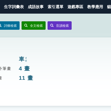
生字詞彙表
成語故事
索引選單
遊戲專區
教學應用
貓
詞條檢索
全文檢索
音讀檢索
車
ㄔㄜ
4
畫
外筆畫
11
畫
畫