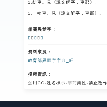
1.紡車。見《說文解字．車部》。
2.一輪車。見《說文解字．車部》。
相關異體字：
𨌂
、
𨌃
、
軠
資料來源：
教育部異體字字典_軖
授權資訊：
創用CC-姓名標示-非商業性-禁止改作