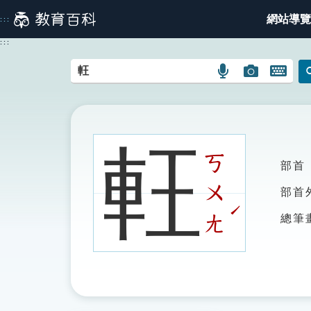
跳
網站導覽
:::
到
主
:::
要
內
語
圖
開
容
言
片
啟
搜
搜
鍵
尋
尋
盤
圖
圖
圖
軖
示
示
示
ㄎ
部首
ㄨ
部首
ˊ
ㄤ
總筆