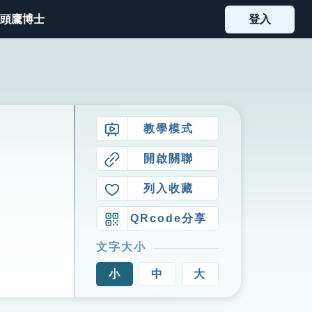
頭鷹博士
登入
教學模式
開啟關聯
列入收藏
QRcode分享
文字大小
小
中
大