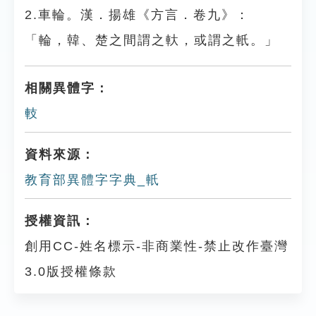
2.車輪。漢．揚雄《方言．卷九》：
「輪，韓、楚之間謂之軑，或謂之軝。」
相關異體字：
䡋
資料來源：
教育部異體字字典_軝
授權資訊：
創用CC-姓名標示-非商業性-禁止改作臺灣
3.0版授權條款