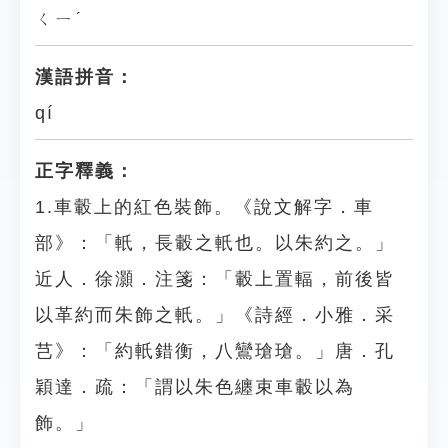
ㄑㄧˊ
漢語拼音：
qí
正字釋義：
1.車轂上的紅色裝飾。《說文解字．車
部》：「軝，長轂之軝也。以朱約之。」
近人．徐灝．注箋：「轂上置輻，前後皆
以革約而朱飾之軝。」《詩經．小雅．采
芑》：「約軝錯衡，八鸞瑲瑲。」唐．孔
穎達．疏：「謂以朱色纏束車轂以為
飾。」