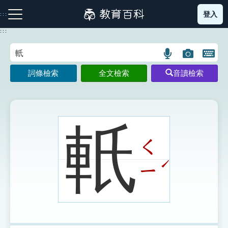
跳
登入
:::
到
主
:::
要
內
語
圖
開
容
注音索引圖示
筆畫索引圖示
部首索引表圖示
言
片
啟
詞條檢索
全文檢索
音讀檢索
搜
搜
鍵
尋
尋
盤
圖
圖
圖
示
示
示
軝
ㄑ
網站導覽
ˊ
ㄧ
生字詞彙表
成語故事