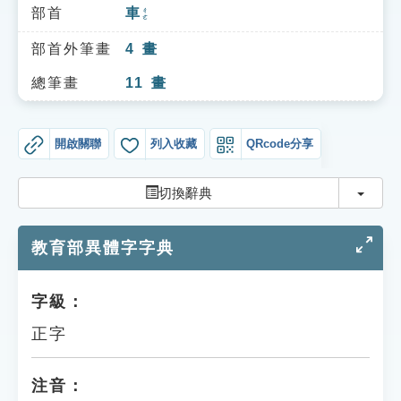
索引選單
部首
車
ㄔㄜ
知識索引
部首外筆畫
4
畫
單字索引
總筆畫
11
畫
生命大百科索引
開啟關聯
列入收藏
QRcode分享
遊戲專區
切換
切換辭典
教學應用
教育部異體字字典
貓頭鷹博士
字級：
正字
注音：