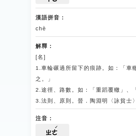
漢語拼音：
chè
解釋：
[名]
1.車輪碾過所留下的痕跡。如：「
之。」
2.途徑、路數。如：「重蹈覆轍」、
3.法則、原則。晉．陶淵明〈詠貧士
注音：
ㄓㄜ