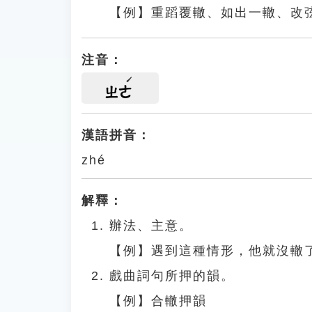
【例】重蹈覆轍、如出一轍、改
注音：
ㄓㄜ
漢語拼音：
zhé
解釋：
辦法、主意。
【例】遇到這種情形，他就沒轍
戲曲詞句所押的韻。
【例】合轍押韻