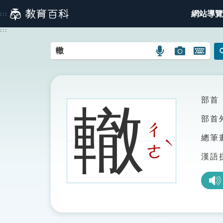
跳
網站導覽
:::
到
主
:::
要
內
語
圖
開
容
言
片
啟
搜
搜
鍵
尋
尋
盤
圖
圖
圖
部首
轍
示
示
示
部首
ㄔ
總筆
ˋ
ㄜ
漢語