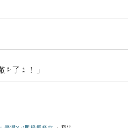
轍
了
！」
˙ㄌㄜ
ㄓㄜˊ
作 臺灣3.0版授權條款
」釋出