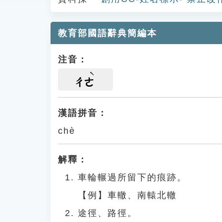
教育部國語辭典簡編本
注音：
ㄔㄜ
漢語拼音：
chè
解釋：
車輪輾過所留下的痕跡。
【例】車轍、南轅北轍
途徑、路徑。