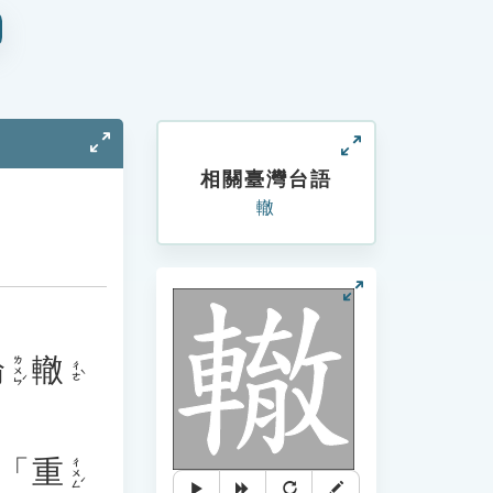
相關臺灣台語
轍
輪
轍
ㄌㄨㄣˊ
ㄔㄜˋ
「
重
ㄔㄨㄥˊ