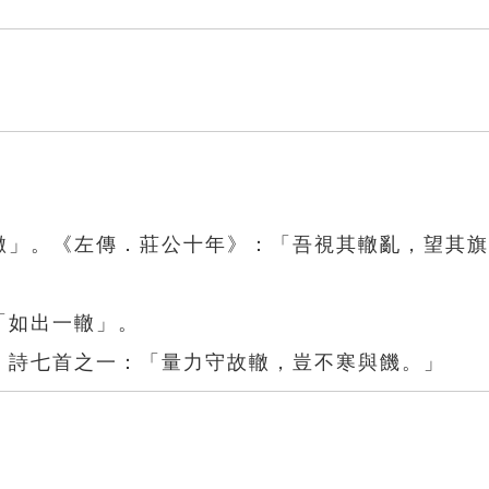
車轍」。《左傳．莊公十年》：「吾視其轍亂，望其
「如出一轍」。
〉詩七首之一：「量力守故轍，豈不寒與饑。」