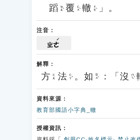
蹈
覆
轍
」。
ㄉㄠˋ
ㄈㄨˋ
ㄔㄜˋ
注音：
ㄓㄜ
解釋：
方
法
。
如
：「
沒
ㄈㄚˇ
ㄖㄨˊ
ㄇㄟˊ
ㄈㄤ
資料來源：
教育部國語小字典_轍
授權資訊：
資料採「
創用CC-姓名標示- 禁止改