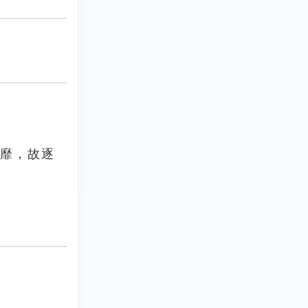
旗靡，故逐