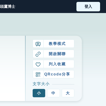
頭鷹博士
登入
教學模式
開啟關聯
列入收藏
QRcode分享
文字大小
小
中
大