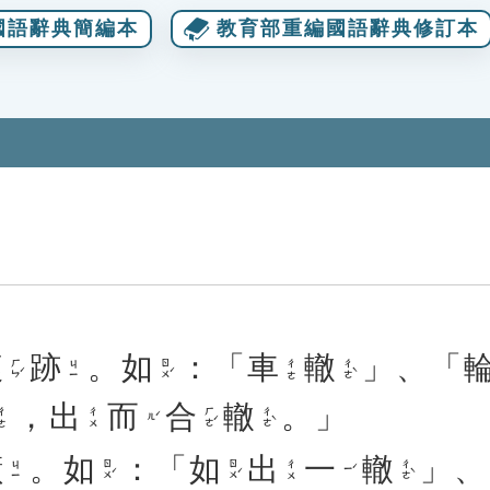
國語辭典簡編本
教育部重編國語辭典修訂本
痕
跡
。
如
：「
車
轍
」、「
ㄏㄣˊ
ㄖㄨˊ
ㄔㄜˋ
ㄐㄧ
ㄔㄜ
，
出
而
合
轍
。」
ㄏㄜˊ
ㄔㄜˋ
ㄔㄜ
ㄔㄨ
ㄦˊ
蹟
。
如
：「
如
出
一
轍
」、
ㄖㄨˊ
ㄖㄨˊ
ㄔㄜˋ
ㄐㄧ
ㄔㄨ
ㄧˊ