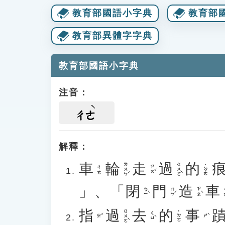
教育部國語小字典
教育部
教育部異體字字典
教育部國語小字典
注音：
ㄔㄜ
解釋：
車
輪
走
過
的
ㄌㄨㄣˊ
ㄍㄨㄛˋ
˙ㄉㄜ
ㄗㄡˇ
ㄔㄜ
」、「
閉
門
造
車
ㄅㄧˋ
ㄇㄣˊ
ㄗㄠˋ
指
過
去
的
事
ㄍㄨㄛˋ
˙ㄉㄜ
ㄑㄩˋ
ㄓˇ
ㄕˋ