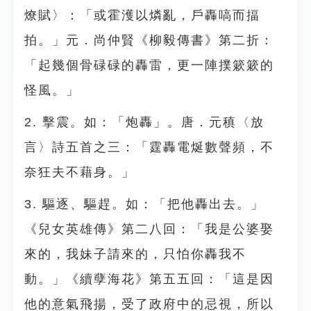
燎賦〉：「或霍濩以燐亂，戶轟嗃而揊
拍。」元．尚仲賢《柳毅傳書》第二折：
「起幾個骨碌碌的轟雷，更一陣撲簌簌的
怪風。」
2. 擊震。如：「炮轟」。唐．元稹〈放
言〉詩五首之三：「霆轟電烻數聲頻，不
奈狂夫不藉身。」
3. 驅逐、驅趕。如：「把他轟出去。」
《兒女英雄傳》第二八回：「我是公婆娶
來的，我妹子請來的，只怕你轟我不
動。」《續孽海花》第五五回：「這是因
他的意氣飛揚，受了政府中的忌視，所以