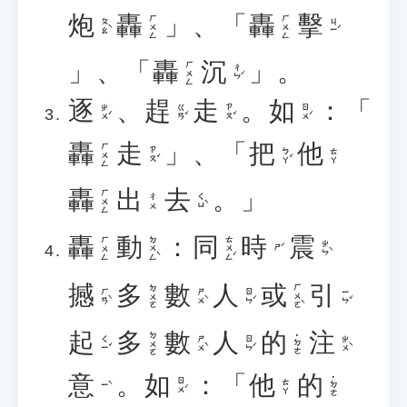
炮
轟
」、「
轟
擊
ㄏㄨㄥ
ㄏㄨㄥ
ㄆㄠˋ
ㄐㄧˊ
」、「
轟
沉
」。
ㄏㄨㄥ
ㄔㄣˊ
逐
、
趕
走
。
如
：「
ㄓㄨˊ
ㄍㄢˇ
ㄗㄡˇ
ㄖㄨˊ
轟
走
」、「
把
他
ㄏㄨㄥ
ㄗㄡˇ
ㄅㄚˇ
ㄊㄚ
轟
出
去
。」
ㄏㄨㄥ
ㄑㄩˋ
ㄔㄨ
轟
動
：
同
時
震
ㄉㄨㄥˋ
ㄊㄨㄥˊ
ㄏㄨㄥ
ㄓㄣˋ
ㄕˊ
撼
多
數
人
或
引
ㄏㄨㄛˋ
ㄉㄨㄛ
ㄏㄢˋ
ㄕㄨˋ
ㄖㄣˊ
ㄧㄣˇ
起
多
數
人
的
注
ㄉㄨㄛ
˙ㄉㄜ
ㄑㄧˇ
ㄕㄨˋ
ㄖㄣˊ
ㄓㄨˋ
意
。
如
：「
他
的
˙ㄉㄜ
ㄖㄨˊ
ㄊㄚ
ㄧˋ