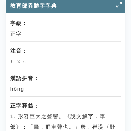
教育部異體字字典
字級：
正字
注音：
ㄏㄨㄥ
漢語拼音：
hōng
正字釋義：
1. 形容巨大之聲響。《說文解字．車
部》：「轟，群車聲也。」唐．崔湜〈野