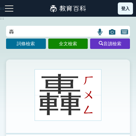
跳
登入
:::
到
主
:::
要
內
語
圖
開
容
注音索引圖示
筆畫索引圖示
部首索引表圖示
言
片
啟
詞條檢索
全文檢索
音讀檢索
搜
搜
鍵
尋
尋
盤
圖
圖
圖
示
示
示
轟
ㄏ
ㄨ
網站導覽
ㄥ
生字詞彙表
成語故事