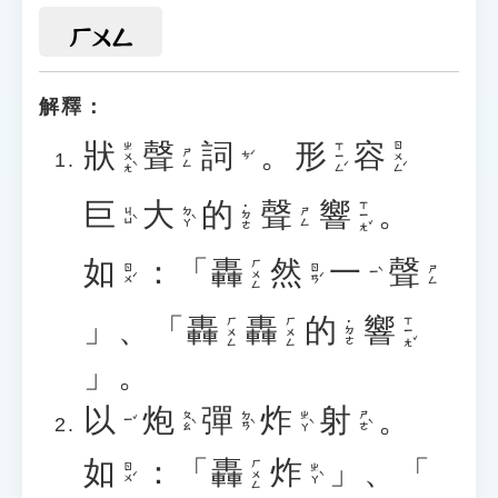
ㄏㄨㄥ
解釋：
狀
聲
詞
。
形
容
ㄓㄨㄤˋ
ㄒㄧㄥˊ
ㄖㄨㄥˊ
ㄕㄥ
ㄘˊ
巨
大
的
聲
響
。
ㄒㄧㄤˇ
˙ㄉㄜ
ㄐㄩˋ
ㄉㄚˋ
ㄕㄥ
如
：「
轟
然
一
聲
ㄏㄨㄥ
ㄖㄨˊ
ㄖㄢˊ
ㄕㄥ
ㄧˋ
」、「
轟
轟
的
響
ㄒㄧㄤˇ
ㄏㄨㄥ
ㄏㄨㄥ
˙ㄉㄜ
」。
以
炮
彈
炸
射
。
ㄆㄠˋ
ㄉㄢˋ
ㄓㄚˋ
ㄕㄜˋ
ㄧˇ
如
：「
轟
炸
」、「
ㄏㄨㄥ
ㄖㄨˊ
ㄓㄚˋ