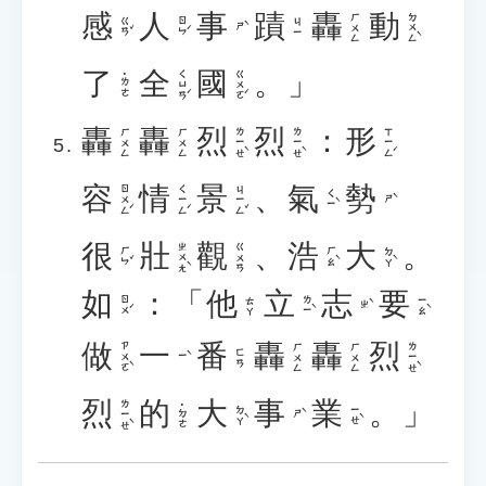
感
人
事
蹟
轟
動
ㄉㄨㄥˋ
ㄏㄨㄥ
ㄍㄢˇ
ㄖㄣˊ
ㄐㄧ
ㄕˋ
了
全
國
。」
ㄑㄩㄢˊ
ㄍㄨㄛˊ
˙ㄌㄜ
轟
轟
烈
烈
：
形
ㄌㄧㄝˋ
ㄌㄧㄝˋ
ㄒㄧㄥˊ
ㄏㄨㄥ
ㄏㄨㄥ
容
情
景
、
氣
勢
ㄖㄨㄥˊ
ㄑㄧㄥˊ
ㄐㄧㄥˇ
ㄑㄧˋ
ㄕˋ
很
壯
觀
、
浩
大
。
ㄓㄨㄤˋ
ㄍㄨㄢ
ㄏㄣˇ
ㄏㄠˋ
ㄉㄚˋ
如
：「
他
立
志
要
ㄖㄨˊ
ㄌㄧˋ
ㄧㄠˋ
ㄊㄚ
ㄓˋ
做
一
番
轟
轟
烈
ㄗㄨㄛˋ
ㄌㄧㄝˋ
ㄏㄨㄥ
ㄏㄨㄥ
ㄈㄢ
ㄧˋ
烈
的
大
事
業
。」
ㄌㄧㄝˋ
˙ㄉㄜ
ㄉㄚˋ
ㄧㄝˋ
ㄕˋ