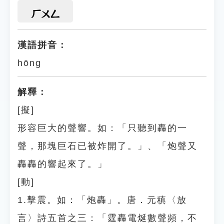
ㄏㄨㄥ
漢語拼音：
hōng
解釋：
[擬]
形容巨大的聲響。如：「只聽到轟的一
聲，那塊巨石已被炸開了。」、「炮聲又
轟轟的響起來了。」
[動]
1.擊震。如：「炮轟」。唐．元稹〈放
言〉詩五首之三：「霆轟電烻數聲頻，不