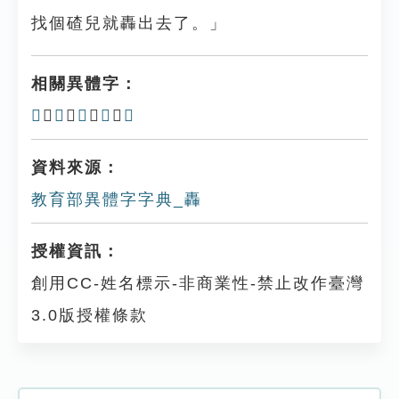
找個碴兒就轟出去了。」
相關異體字：
𨊷
、
𨋌
、
𨎇
、
𨋮
、
輷
資料來源：
教育部異體字字典_轟
授權資訊：
創用CC-姓名標示-非商業性-禁止改作臺灣
3.0版授權條款