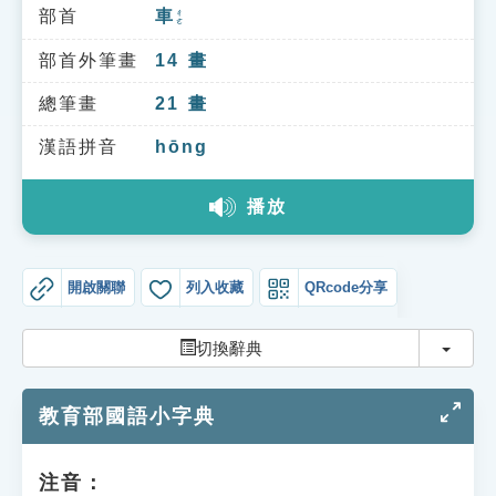
索引選單
部首
車
ㄔㄜ
知識索引
部首外筆畫
14
畫
單字索引
總筆畫
21
畫
生命大百科索引
漢語拼音
hōng
播放
遊戲專區
教學應用
開啟關聯
列入收藏
QRcode分享
貓頭鷹博士
切換
切換辭典
教育部國語小字典
注音：