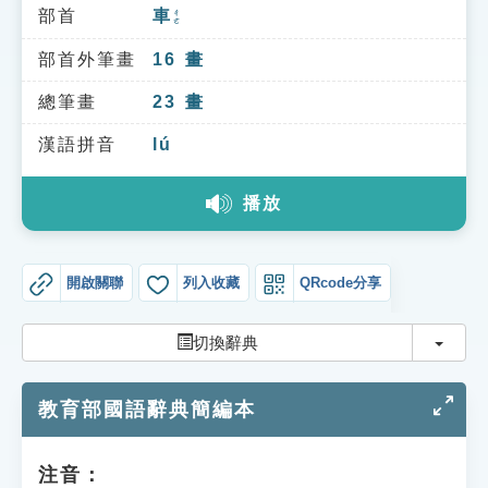
索引選單
部首
車
ㄔㄜ
知識索引
部首外筆畫
16
畫
單字索引
總筆畫
23
畫
生命大百科索引
漢語拼音
lú
播放
遊戲專區
教學應用
開啟關聯
列入收藏
QRcode分享
貓頭鷹博士
切換
切換辭典
教育部國語辭典簡編本
注音：