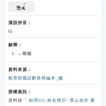
ㄌㄨ
漢語拼音：
lú
解釋：
→轆轤
資料來源：
教育部國語辭典簡編本_轤
授權資訊：
資料採「
創用CC-姓名標示- 禁止改作 臺