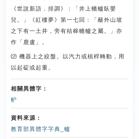
《世說新語．排調》：「井上轆轤臥嬰
兒。」《紅樓夢》第一七回：「籬外山坡
之下有一土井，旁有桔槔轆轤之屬。」亦
作「鹿盧」。
⑵ 機器上之絞盤。以汽力或槓桿轉動，用
以起碇或起重。
相關異體字：
䡎
資料來源：
教育部異體字字典_轤