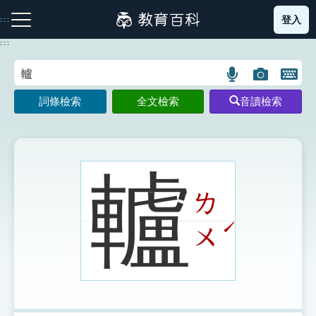
跳
登入
:::
到
主
:::
要
內
語
圖
開
容
注音索引圖示
筆畫索引圖示
部首索引表圖示
言
片
啟
詞條檢索
全文檢索
音讀檢索
搜
搜
鍵
尋
尋
盤
圖
圖
圖
示
示
示
轤
ㄌ
網站導覽
ˊ
ㄨ
生字詞彙表
成語故事