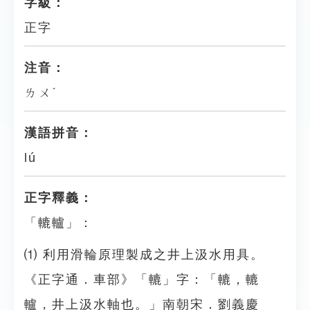
字級：
正字
注音：
ㄌㄨˊ
漢語拼音：
lú
正字釋義：
「轆轤」：
⑴ 利用滑輪原理製成之井上汲水用具。
《正字通．車部》「轆」字：「轆，轆
轤，井上汲水軸也。」南朝宋．劉義慶