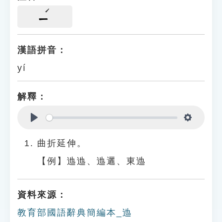
ㄧ
漢語拼音：
yí
解釋：
Play
Settings
曲折延伸。
【例】迆迆、迆邐、東迆
資料來源：
教育部國語辭典簡編本_迆