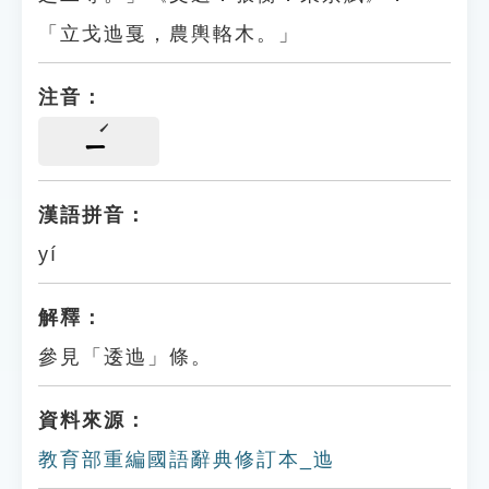
「立戈迆戛，農輿輅木。」
注音：
ㄧ
漢語拼音：
yí
解釋：
參見「逶迆」條。
資料來源：
教育部重編國語辭典修訂本_迆