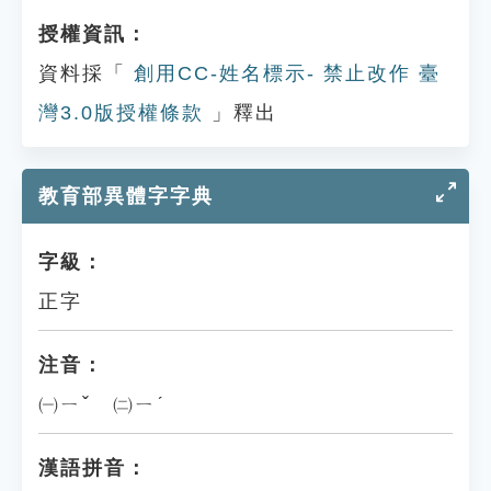
授權資訊：
資料採「
創用CC-姓名標示- 禁止改作 臺
灣3.0版授權條款
」釋出
教育部異體字字典
字級：
正字
注音：
㈠ㄧˇ ㈡ㄧˊ
漢語拼音：