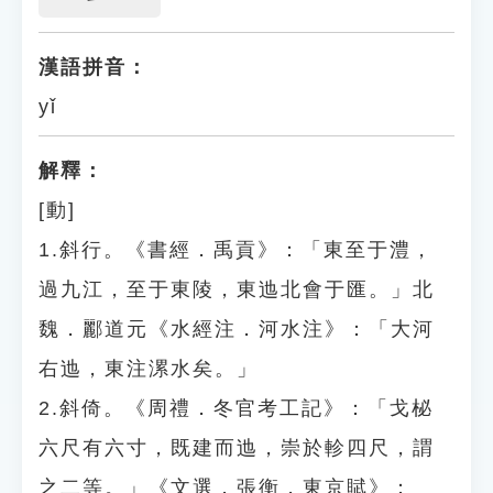
漢語拼音：
yǐ
解釋：
[動]
1.斜行。《書經．禹貢》：「東至于澧，
過九江，至于東陵，東迆北會于匯。」北
魏．酈道元《水經注．河水注》：「大河
右迆，東注漯水矣。」
2.斜倚。《周禮．冬官考工記》：「戈柲
六尺有六寸，既建而迆，崇於軫四尺，謂
之二等。」《文選．張衡．東京賦》：