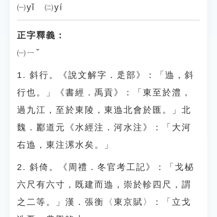
㈠yǐ ㈡yí
正字釋義：
㈠ㄧˇ
1. 斜行。《說文解字．辵部》：「迆，斜
行也。」《書經．禹貢》：「東至於澧，
過九江，至於東陵，東迆北會於匯。」北
魏．酈道元《水經注．河水注》：「大河
右迆，東注漯水矣。」
2. 斜倚。《周禮．冬官考工記》：「戈柲
六尺有六寸，既建而迆，崇於軫四尺，謂
之二等。」漢．張衡〈東京賦〉：「立戈