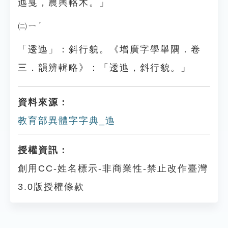
迆戛，農輿輅木。」
㈡ㄧˊ
「逶迆」：斜行貌。《增廣字學舉隅．卷
三．韻辨輯略》：「逶迆，斜行貌。」
資料來源：
教育部異體字字典_迆
授權資訊：
創用CC-姓名標示-非商業性-禁止改作臺灣
3.0版授權條款