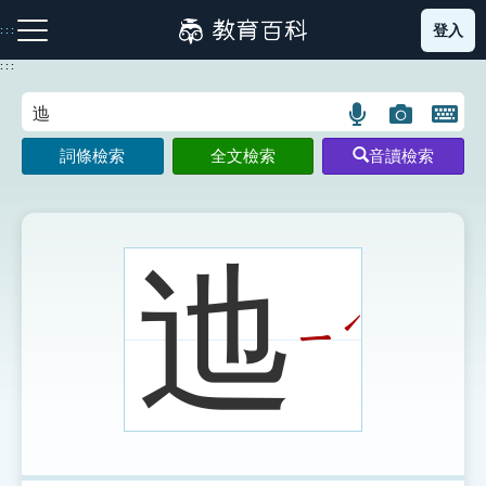
跳
登入
:::
到
主
:::
要
內
語
圖
開
容
注音索引圖示
筆畫索引圖示
部首索引表圖示
言
片
啟
詞條檢索
全文檢索
音讀檢索
搜
搜
鍵
尋
尋
盤
圖
圖
圖
示
示
示
迆
ˊ
ㄧ
網站導覽
生字詞彙表
成語故事