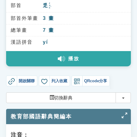
索引選單
ㄔㄨㄛˋ
部首
辵
知識索引
部首外筆畫
3
畫
單字索引
總筆畫
7
畫
生命大百科索引
漢語拼音
yí
遊戲專區
播放
教學應用
開啟關聯
列入收藏
QRcode分享
貓頭鷹博士
切換
切換辭典
教育部國語辭典簡編本
注音：