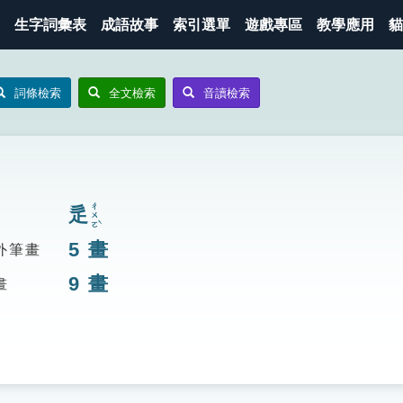
生字詞彙表
成語故事
索引選單
遊戲專區
教學應用
貓
詞條檢索
全文檢索
音讀檢索
ㄔㄨㄛˋ
辵
5
畫
外筆畫
9
畫
畫