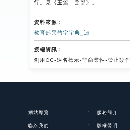
行。見《玉篇．辵部》。
資料來源：
教育部異體字字典_迠
授權資訊：
創用CC-姓名標示-非商業性-禁止改作
網站導覽
服務簡介
聯絡我們
版權聲明