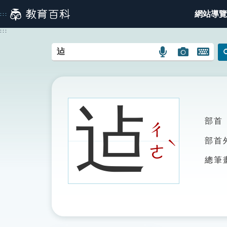
跳
網站導覽
:::
到
主
:::
要
內
語
圖
開
容
言
片
啟
搜
搜
鍵
尋
尋
盤
圖
圖
圖
迠
示
示
示
部首
ㄔ
ˋ
部首
ㄜ
總筆