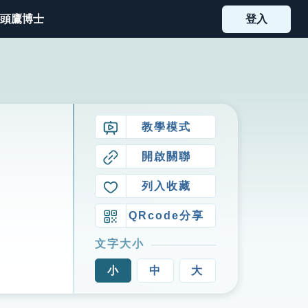
頭鷹博士
登入
教學模式
開啟關聯
列入收藏
QRcode分享
文字大小
小
中
大