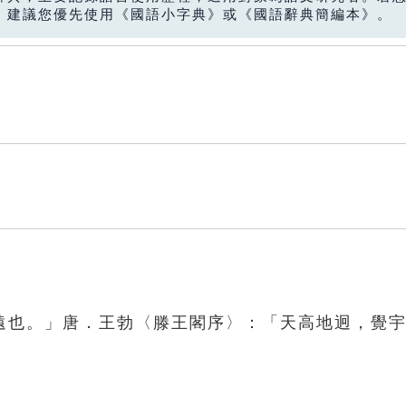
，建議您優先使用《國語小字典》或《國語辭典簡編本》。
遠也。」唐．王勃〈滕王閣序〉：「天高地迥，覺