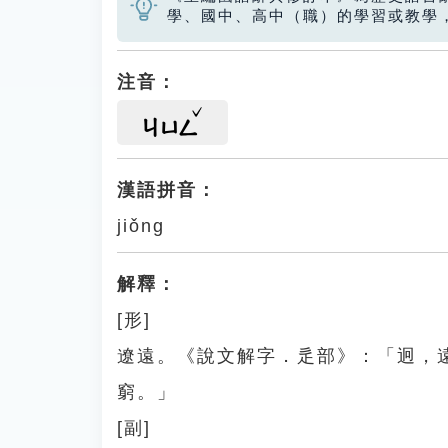
學、國中、高中（職）的學習或教學
注音：
ㄐㄩㄥ
漢語拼音：
jiǒng
解釋：
[形]
遼遠。《說文解字．辵部》：「迥，
窮。」
[副]