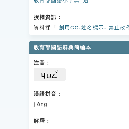
教育部國語小字典_迥
授權資訊：
資料採「
創用CC-姓名標示- 禁止改
教育部國語辭典簡編本
注音：
ㄐㄩㄥ
漢語拼音：
jiǒng
解釋：