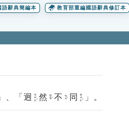
國語辭典簡編本
教育部重編國語辭典修訂本
」、「
迥
然
不
同
」。
ㄐㄩㄥˇ
ㄊㄨㄥˊ
ㄖㄢˊ
ㄅㄨˋ