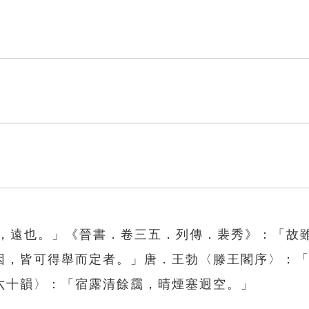
迥，遠也。」《晉書．卷三五．列傳．裴秀》：「故
因，皆可得舉而定者。」唐．王勃〈滕王閣序〉：
六十韻〉：「宿露清餘靄，晴煙塞迥空。」