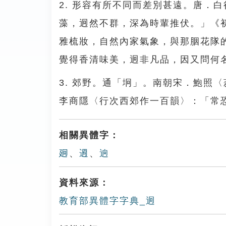
2. 形容有所不同而差別甚遠。唐．
藻，迥然不群，深為時輩推伏。」《
雅梳妝，自然內家氣象，與那胭花隊
覺得香清味美，迥非凡品，因又問何
3. 郊野。通「坰」。南朝宋．鮑照
李商隱〈行次西郊作一百韻〉：「常
相關異體字：
㢠
、
䢛
、
逈
資料來源：
教育部異體字字典_迥