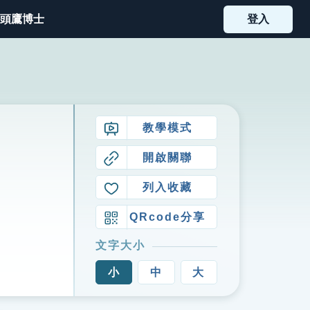
頭鷹博士
登入
教學模式
開啟關聯
列入收藏
QRcode分享
文字大小
小
中
大