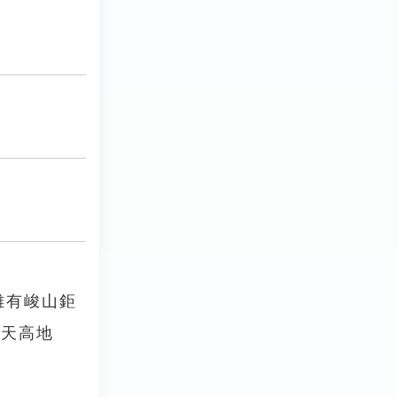
雖有峻山鉅
「天高地