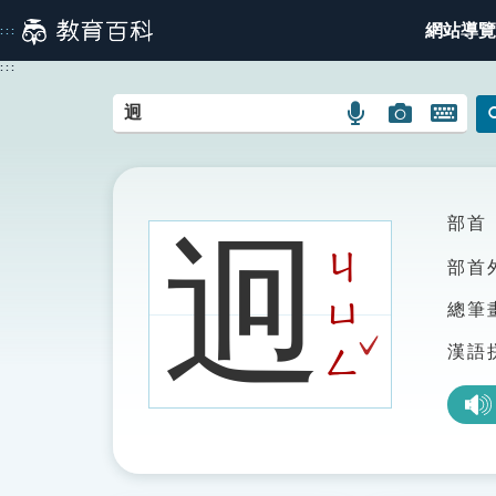
跳
網站導覽
:::
到
主
:::
要
內
語
圖
開
容
言
片
啟
搜
搜
鍵
尋
尋
盤
圖
圖
圖
部首
迥
示
示
示
ㄐ
部首
ㄩ
總筆
ˇ
漢語
ㄥ