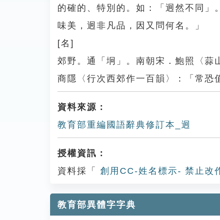
的確的、特別的。如：「迥然不同」
味美，迥非凡品，因又問何名。」
[名]
郊野。通「坰」。南朝宋．鮑照〈蒜
商隱〈行次西郊作一百韻〉：「常恐
資料來源：
教育部重編國語辭典修訂本_迥
授權資訊：
資料採「
創用CC-姓名標示- 禁止改
教育部異體字字典