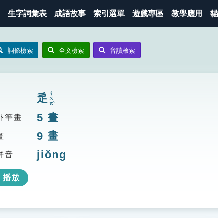
生字詞彙表
成語故事
索引選單
遊戲專區
教學應用
貓
詞條檢索
全文檢索
音讀檢索
ㄔㄨㄛˋ
辵
5
畫
外筆畫
9
畫
畫
jiǒng
拼音
播放