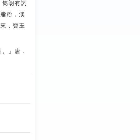
；雋朗有詞
施脂粉，淡
茶來，寶玉
洲。」唐．