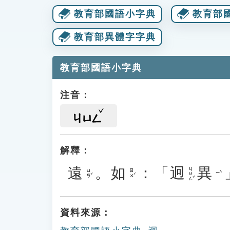
教育部國語小字典
教育部
教育部異體字字典
教育部國語小字典
注音：
ㄐㄩㄥ
解釋：
遠
。
如
：「
迥
異
ㄐㄩㄥˇ
ㄩㄢˇ
ㄖㄨˊ
ㄧˋ
資料來源：