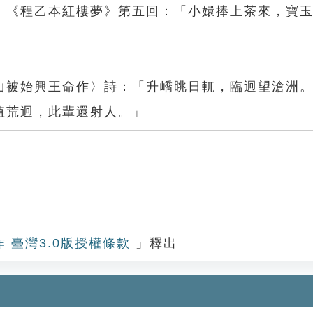
。《程乙本紅樓夢》第五回：「小嬛捧上茶來，寶
山被始興王命作〉詩：「升嶠眺日軏，臨迥望滄洲
值荒迥，此輩還射人。」
作 臺灣3.0版授權條款
」釋出