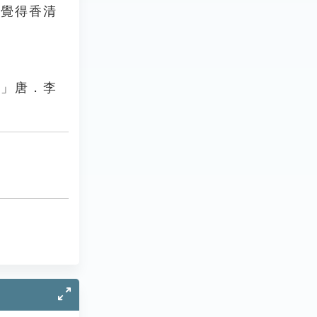
玉覺得香清
。」唐．李