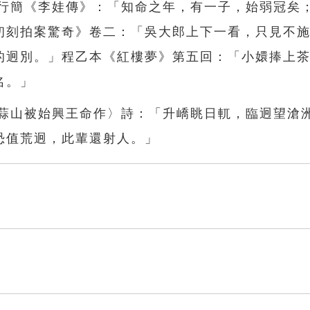
白行簡《李娃傳》：「知命之年，有一子，始弱冠矣
初刻拍案驚奇》卷二：「吳大郎上下一看，只見不
的迥別。」程乙本《紅樓夢》第五回：「小嬛捧上
名。」
〈蒜山被始興王命作〉詩：「升嶠眺日軏，臨迥望滄
恐值荒迥，此輩還射人。」