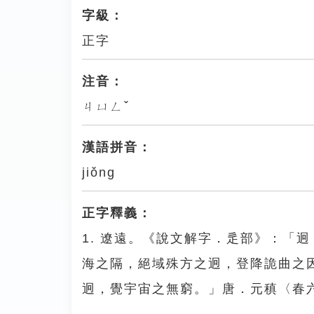
字級：
正字
注音：
ㄐㄩㄥˇ
漢語拼音：
jiǒng
正字釋義：
1. 遼遠。《說文解字．辵部》：「
海之隔，絕域殊方之迥，登降詭曲之
迥，覺宇宙之無窮。」唐．元稹〈春