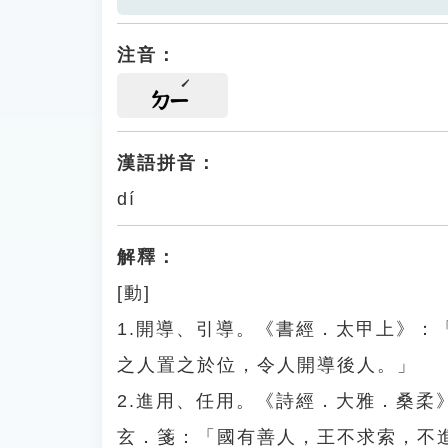
注音：
ㄉㄧ
漢語拼音：
dí
解釋：
[動]
1.開導、引導。《書經．太甲上》
之人置之於位，令人開導後人。」
2.進用、任用。《詩經．大雅．桑
玄．箋：「國有善人，王不求索，不