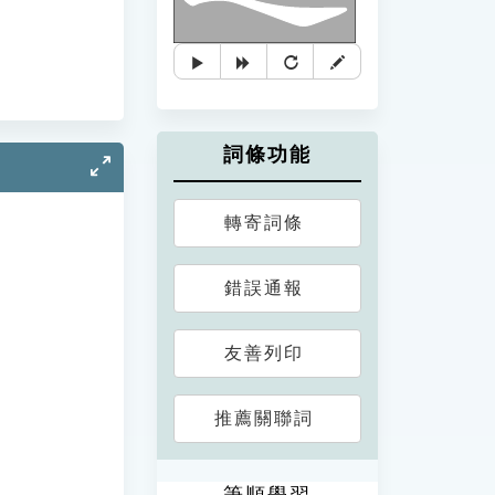
詞條功能
轉寄詞條
錯誤通報
友善列印
推薦關聯詞
筆順學習