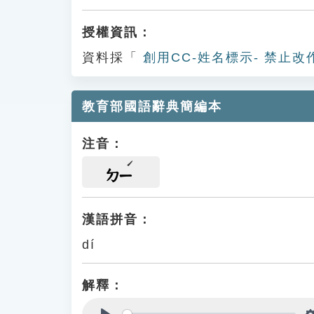
授權資訊：
資料採「
創用CC-姓名標示- 禁止改
教育部國語辭典簡編本
注音：
ㄉㄧ
漢語拼音：
dí
解釋：