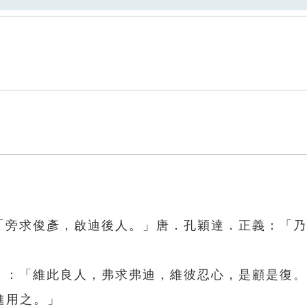
：「旁求俊彥，啟迪後人。」唐．孔穎達．正義：「
柔》：「維此良人，弗求弗迪，維彼忍心，是顧是復
進用之。」