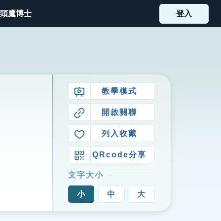
頭鷹博士
登入
教學模式
開啟關聯
列入收藏
QRcode分享
文字大小
小
中
大