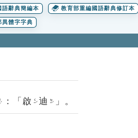
國語辭典簡編本
教育部重編國語辭典修訂本
部異體字字典
：「
啟
迪
」。
ˊ
ㄑㄧˇ
ㄉㄧˊ