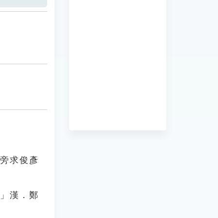
乃旁求俊彥
。」漢．鄭