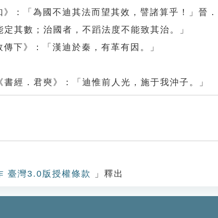
先知》：「為國不迪其法而望其效，譬諸算乎！」晉
能定其數；治國者，不蹈法度不能致其治。」
敘傳下》：「漢迪於秦，有革有因。」
《書經．君奭》：「迪惟前人光，施于我沖子。」
作 臺灣3.0版授權條款
」釋出