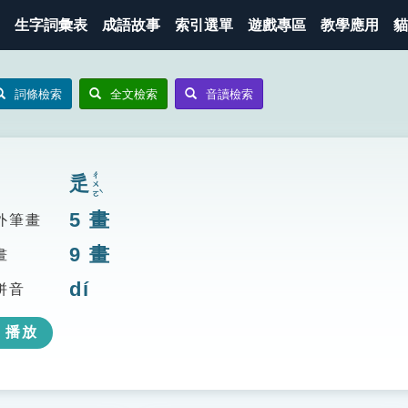
生字詞彙表
成語故事
索引選單
遊戲專區
教學應用
貓
詞條檢索
全文檢索
音讀檢索
ㄔㄨㄛˋ
辵
5
畫
外筆畫
9
畫
畫
dí
拼音
播放