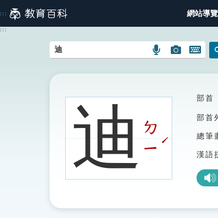
跳
網站導覽
:::
到
主
:::
要
內
語
圖
開
容
言
片
啟
搜
搜
鍵
尋
尋
盤
圖
圖
圖
部首
迪
示
示
示
部首
ㄉ
總筆
ˊ
ㄧ
漢語