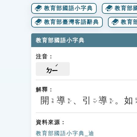
教育部國語小字典
教育部
教育部臺灣客語辭典
教育
教育部國語小字典
注音：
ㄉㄧ
解釋：
開
導
、
引
導
。
如
ㄉㄠˇ
ㄧㄣˇ
ㄉㄠˇ
ㄖㄨ
ㄎㄞ
資料來源：
教育部國語小字典_迪