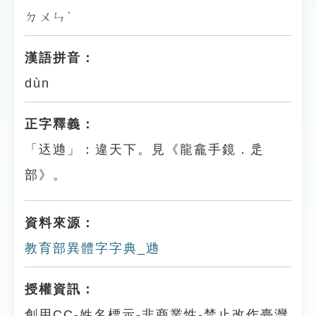
ㄉㄨㄣˋ
漢語拼音：
dùn
正字釋義：
「迗逇」：違天下。見《龍龕手鏡．辵
部》。
資料來源：
教育部異體字字典_逇
授權資訊：
創用CC-姓名標示-非商業性-禁止改作臺灣