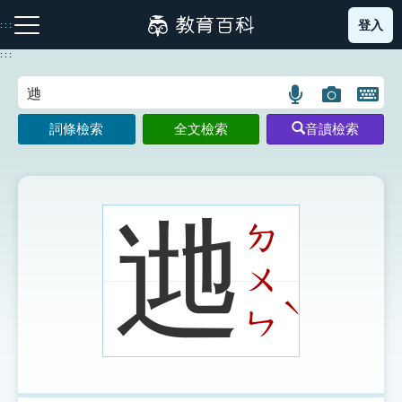
跳
登入
:::
到
主
:::
要
內
語
圖
開
容
注音索引圖示
筆畫索引圖示
部首索引表圖示
言
片
啟
詞條檢索
全文檢索
音讀檢索
搜
搜
鍵
尋
尋
盤
圖
圖
圖
示
示
示
逇
ㄉ
ㄨ
網站導覽
ˋ
ㄣ
生字詞彙表
成語故事