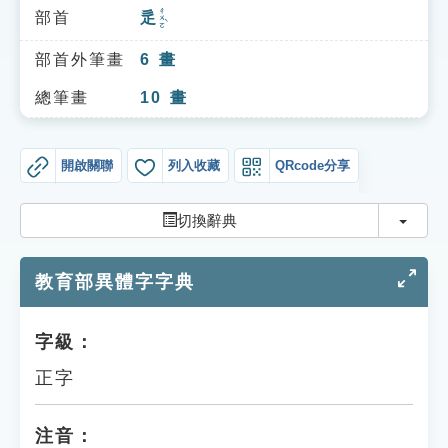
索引選單
ㄔㄨㄛˋ
部首
辵
知識索引
部首外筆畫
6
畫
單字索引
總筆畫
10
畫
生命大百科索引
開啟關聯
列入收藏
QRcode分享
遊戲專區
切換
切換辭典
教學應用
教育部異體字字典
貓頭鷹博士
字級：
正字
注音：