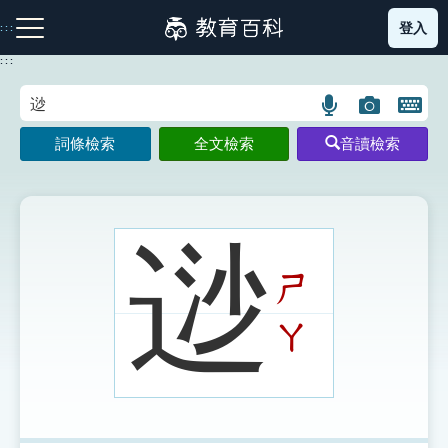
跳
登入
:::
到
主
:::
要
內
語
圖
開
容
注音索引圖示
筆畫索引圖示
部首索引表圖示
言
片
啟
詞條檢索
全文檢索
音讀檢索
搜
搜
鍵
尋
尋
盤
圖
圖
圖
示
示
示
逤
ㄕ
網站導覽
ㄚ
生字詞彙表
成語故事