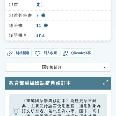
索引選單
ㄔㄨㄛˋ
部首
辵
知識索引
部首外筆畫
7
畫
單字索引
總筆畫
11
畫
生命大百科索引
漢語拼音
shā
遊戲專區
開啟關聯
列入收藏
QRcode分享
教學應用
切換
切換辭典
貓頭鷹博士
教育部重編國語辭典修訂本
《重編國語辭典修訂本》為歷史語言辭
典，主要記錄語言使用歷程，適用對象為
語文研究者。若您是為小學、國中、高中