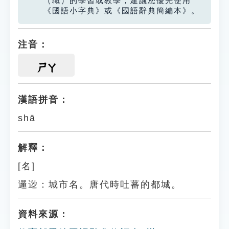
（職）的學習或教學，建議您優先使用
《國語小字典》或《國語辭典簡編本》。
注音：
ㄕㄚ
漢語拼音：
shā
解釋：
[名]
邏逤：城市名。唐代時吐蕃的都城。
資料來源：