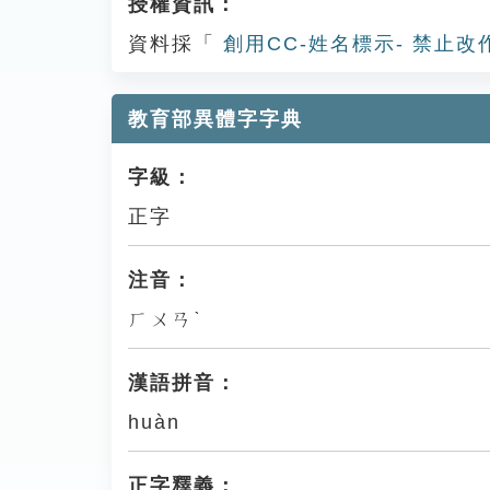
授權資訊：
資料採「
創用CC-姓名標示- 禁止改
教育部異體字字典
字級：
正字
注音：
ㄏㄨㄢˋ
漢語拼音：
huàn
正字釋義：