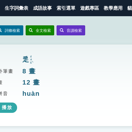
生字詞彙表
成語故事
索引選單
遊戲專區
教學應用
貓
詞條檢索
全文檢索
音讀檢索
ㄔㄨㄛˋ
辵
8
畫
外筆畫
12
畫
畫
huàn
拼音
播放