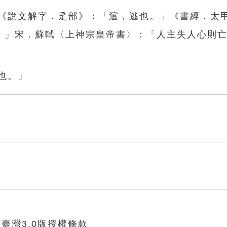
本《說文解字．辵部》：「逭，逃也。」《書經．太
。」宋．蘇軾〈上神宗皇帝書〉：「人主失人心則
也。」
臺灣3.0版授權條款