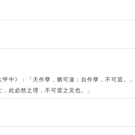
太甲中》：「天作孽，猶可違；自作孽，不可逭。
亡，此必然之理，不可逭之災也。」