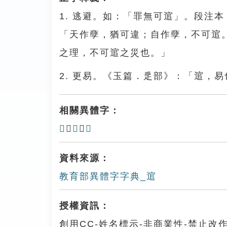
1. 逃避。如：「罪無可逭」。段注
「天作孽，猶可違；自作孽，不可逭
之理，不可逭之災也。」
2. 更易。《玉篇．辵部》：「逭，易
相關異體字：
𨙕
、
𩁧
、
䠉
資料來源：
教育部異體字字典_逭
授權資訊：
創用CC-姓名標示-非商業性-禁止改作