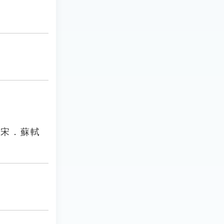
」宋．蘇軾