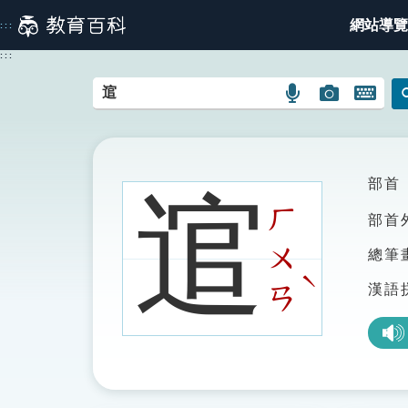
跳
網站導覽
:::
到
主
:::
要
內
語
圖
開
容
言
片
啟
搜
搜
鍵
尋
尋
盤
圖
圖
圖
部首
逭
示
示
示
ㄏ
部首
ㄨ
總筆
ˋ
漢語
ㄢ