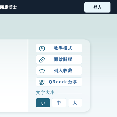
頭鷹博士
登入
教學模式
開啟關聯
列入收藏
QRcode分享
文字大小
小
中
大