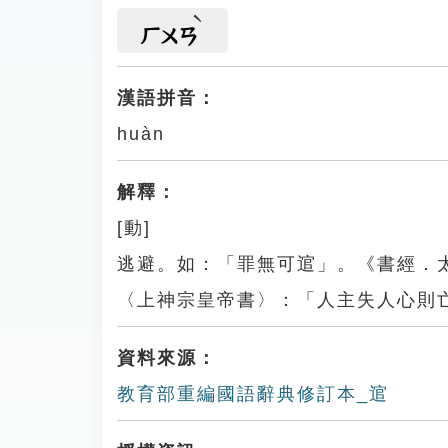
ㄏㄨㄢ
漢語拼音：
huàn
解釋：
[動]
逃避。如：「罪無可逭」。《書經．
〈上神宗皇帝書〉：「人主失人心則
資料來源：
教育部重編國語辭典修訂本_逭