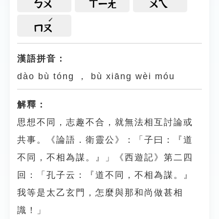
ㄅㄨ
ㄒㄧㄤ
ㄨㄟ
ㄇㄡ
漢語拼音：
dào bù tóng ， bù xiāng wèi móu
解釋：
思想不同，志趣不合，就無法相互討論或
共事。《論語．衛靈公》：「子曰：『道
不同，不相為謀。』」《西遊記》第二四
回：「孔子云：『道不同，不相為謀。』
我等是太乙玄門，怎麼與那和尚做甚相
識！」