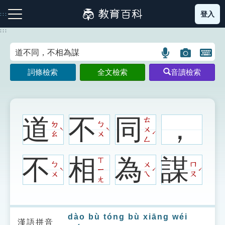
跳
登入
:::
到
主
:::
要
內
語
圖
開
容
注音索引圖示
筆畫索引圖示
部首索引表圖示
言
片
啟
詞條檢索
全文檢索
音讀檢索
搜
搜
鍵
尋
尋
盤
圖
圖
圖
示
示
示
道
不
同
，
ㄊ
ㄉ
ㄅ
ㄨ
ˋ
ˋ
ˊ
ㄠ
ㄨ
ㄥ
網站導覽
不
相
為
謀
ㄒ
ㄅ
ㄨ
ㄇ
ㄧ
ˋ
ˊ
ˊ
ㄨ
ㄟ
ㄡ
生字詞彙表
ㄤ
成語故事
dào bù tóng bù xiāng wéi
漢語拼音