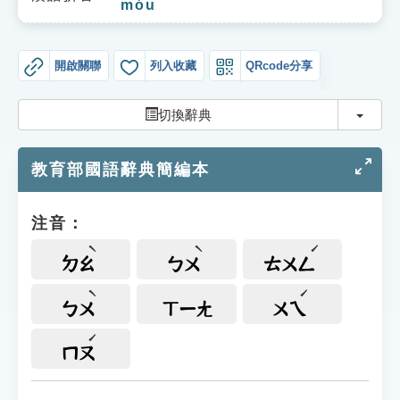
móu
索引選單
知識索引
開啟關聯
列入收藏
QRcode分享
單字索引
切換
生命大百科索引
切換辭典
遊戲專區
教育部國語辭典簡編本
教學應用
注音：
貓頭鷹博士
ㄉㄠ
ㄅㄨ
ㄊㄨㄥ
ㄅㄨ
ㄒㄧㄤ
ㄨㄟ
ㄇㄡ