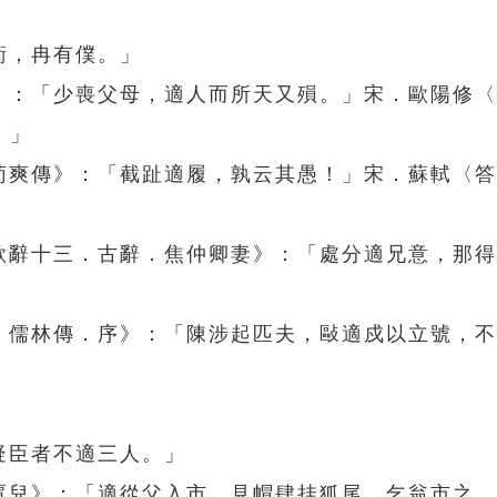
衛，冉有僕。」
賦》：「少喪父母，適人而所天又殞。」宋．歐陽修
。」
．荀爽傳》：「截趾適履，孰云其愚！」宋．蘇軾〈
」
曲歌辭十三．古辭．焦仲卿妻》：「處分適兄意，那
八．儒林傳．序》：「陳涉起匹夫，敺適戍以立號，
疑臣者不適三人。」
．賈兒》：「適從父入市，見帽肆挂狐尾，乞翁市之