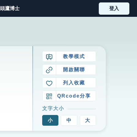
頭鷹博士
登入
教學模式
開啟關聯
列入收藏
QRcode分享
文字大小
小
中
大