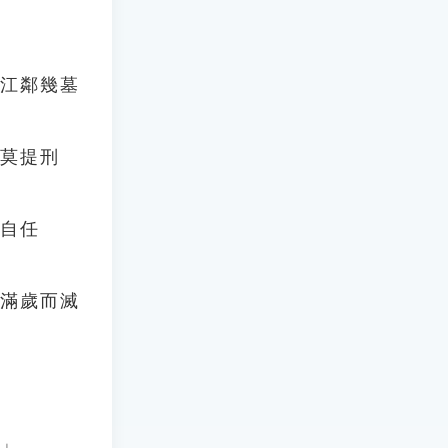
〈江鄰幾墓
答莫提刑
得自任
不滿歲而滅
。」