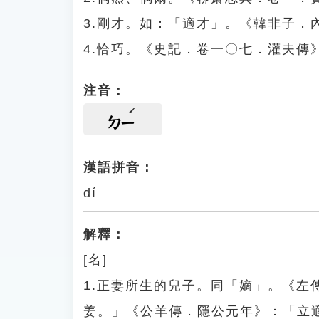
3.剛才。如：「適才」。《韓非子．
4.恰巧。《史記．卷一〇七．灌夫
注音：
ㄉㄧ
漢語拼音：
dí
解釋：
[名]
1.正妻所生的兒子。同「嫡」。《
姜。」《公羊傳．隱公元年》：「立