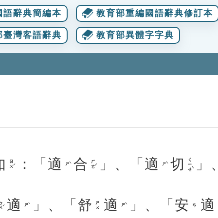
國語辭典簡編本
教育部重編國語辭典修訂本
部臺灣客語辭典
教育部異體字字典
如
：「
適
合
」、「
適
切
」
ㄑㄧㄝˋ
ㄖㄨˊ
ㄏㄜˊ
ㄕˋ
ㄕˋ
適
」、「
舒
適
」、「
安
適
ㄨˊ
ㄕㄨ
ㄕˋ
ㄕˋ
ㄢ