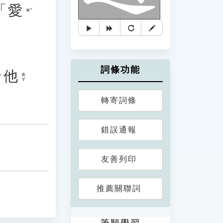
「
愛
ㄞˋ
詞條功能
他
ㄊㄚ
轉寄詞條
錯誤通報
友善列印
推薦關聯詞
筆順學習