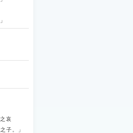
。」
謂之哀
人之子。」