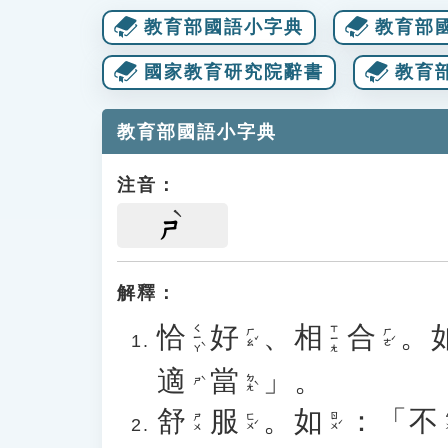
教育部國語小字典
教育部
國家教育研究院辭書
教育
教育部國語小字典
注音：
ㄕ
解釋：
恰
好
、
相
合
。
ㄑㄧㄚˋ
ㄒㄧㄤ
ㄏㄠˇ
ㄏㄜˊ
適
當
」。
ㄉㄤˋ
ㄕˋ
舒
服
。
如
：「
不
ㄈㄨˊ
ㄖㄨˊ
ㄅ
ㄕㄨ