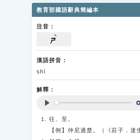
教育部國語辭典簡編本
注音：
ㄕ
漢語拼音：
shì
解釋：
Play
往、至。
【例】仲尼適楚。（《莊子．達