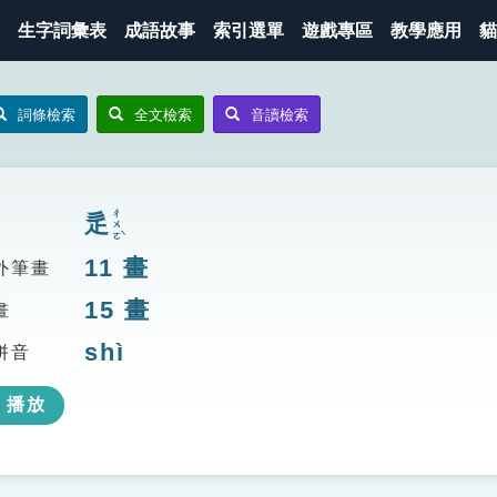
生字詞彙表
成語故事
索引選單
遊戲專區
教學應用
貓
詞條檢索
全文檢索
音讀檢索
ㄔㄨㄛˋ
辵
11
畫
外筆畫
15
畫
畫
shì
拼音
播放