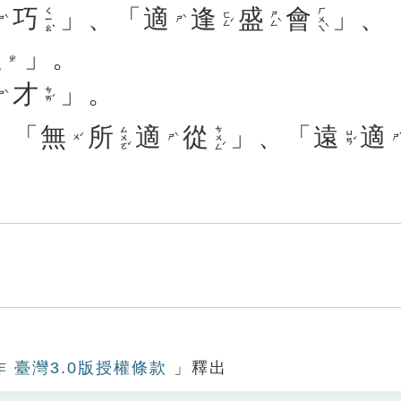
巧
」、「
適
逢
盛
會
」、
ㄑㄧㄠˇ
ㄏㄨㄟˋ
ㄈㄥˊ
ㄕㄥˋ
ㄕˋ
ㄕˋ
之
」。
ㄓ
才
」。
ㄘㄞˊ
ㄕˋ
：「
無
所
適
從
」、「
遠
適
ㄙㄨㄛˇ
ㄘㄨㄥˊ
ㄩㄢˇ
ㄨˊ
ㄕˋ
ㄕˋ
作 臺灣3.0版授權條款
」釋出