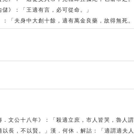
內儲》：「王適有言，必可從命。」
傳》：「夫身中大創十餘，適有萬金良藥，故得無死
左傳．文公十八年》：「殺適立庶，市人皆哭，魯人
適以長，不以賢。」漢．何休．解詁：「適謂適夫