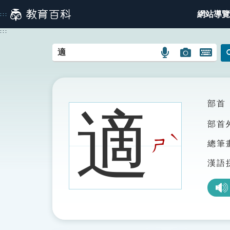
跳
網站導覽
:::
到
主
:::
要
內
語
圖
開
容
言
片
啟
搜
搜
鍵
尋
尋
盤
圖
圖
圖
部首
適
示
示
示
部首
ˋ
ㄕ
總筆
漢語