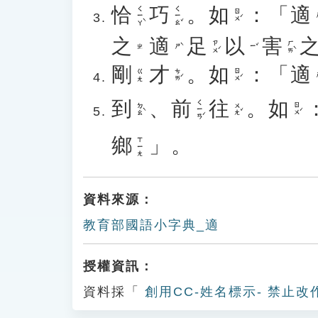
恰
巧
。
如
：「
適
ㄑㄧㄚˋ
ㄑㄧㄠˇ
ㄖㄨˊ
之
適
足
以
害
ㄗㄨˊ
ㄏㄞˋ
ㄕˋ
ㄧˇ
ㄓ
剛
才
。
如
：「
適
ㄘㄞˊ
ㄖㄨˊ
ㄍㄤ
到
、
前
往
。
如
ㄑㄧㄢˊ
ㄉㄠˋ
ㄨㄤˇ
ㄖㄨˊ
鄉
」。
ㄒㄧㄤ
資料來源：
教育部國語小字典_適
授權資訊：
資料採「
創用CC-姓名標示- 禁止改