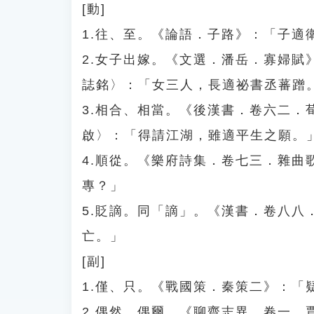
[動]
1.往、至。《論語．子路》：「子適
2.女子出嫁。《文選．潘岳．寡婦
誌銘〉：「女三人，長適祕書丞蕃蹭
3.相合、相當。《後漢書．卷六二
啟〉：「得請江湖，雖適平生之願。
4.順從。《樂府詩集．卷七三．雜
專？」
5.貶謫。同「謫」。《漢書．卷八
亡。」
[副]
1.僅、只。《戰國策．秦策二》：「
2.偶然、偶爾。《聊齋志異．卷一