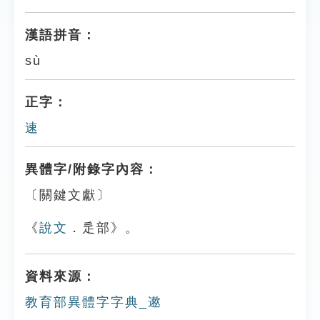
漢語拼音：
sù
正字：
速
異體字/附錄字內容：
〔關鍵文獻〕
《
說文
．辵部》。
資料來源：
教育部異體字字典_遬