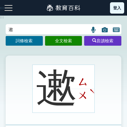
跳
登入
:::
到
主
:::
要
內
語
圖
開
容
注音索引圖示
筆畫索引圖示
部首索引表圖示
言
片
啟
詞條檢索
全文檢索
音讀檢索
搜
搜
鍵
尋
尋
盤
圖
圖
圖
示
示
示
遬
ㄙ
網站導覽
ˋ
ㄨ
生字詞彙表
成語故事