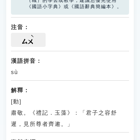
（職）的學習或教學，建議您優先使用
《國語小字典》或《國語辭典簡編本》。
注音：
ㄙㄨ
漢語拼音：
sù
解釋：
[動]
肅敬。《禮記．玉藻》：「君子之容舒
遲，見所尊者齊遬。」