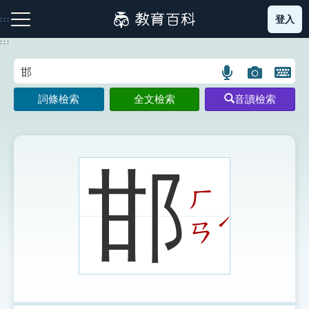
跳
登入
:::
到
主
:::
要
內
語
圖
開
容
注音索引圖示
筆畫索引圖示
部首索引表圖示
言
片
啟
詞條檢索
全文檢索
音讀檢索
搜
搜
鍵
尋
尋
盤
圖
圖
圖
示
示
示
邯
ㄏ
網站導覽
ˊ
ㄢ
生字詞彙表
成語故事