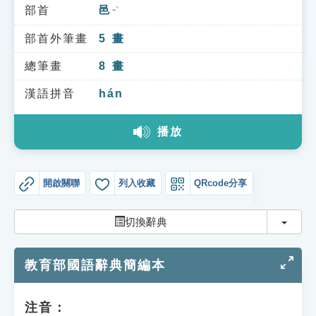
索引選單
部首
邑
ㄧˋ
知識索引
部首外筆畫
5
畫
單字索引
總筆畫
8
畫
生命大百科索引
漢語拼音
hán
播放
遊戲專區
教學應用
開啟關聯
列入收藏
QRcode分享
貓頭鷹博士
切換
切換辭典
教育部國語辭典簡編本
注音：