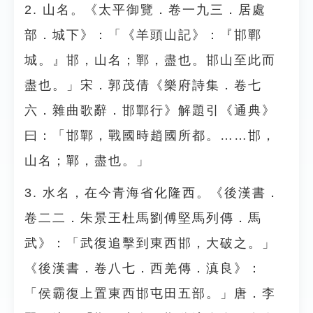
2. 山名。《太平御覽．卷一九三．居處
部．城下》：「《羊頭山記》：『邯鄲
城。』邯，山名；鄲，盡也。邯山至此而
盡也。」宋．郭茂倩《樂府詩集．卷七
六．雜曲歌辭．邯鄲行》解題引《通典》
曰：「邯鄲，戰國時趙國所都。……邯，
山名；鄲，盡也。」
3. 水名，在今青海省化隆西。《後漢書．
卷二二．朱景王杜馬劉傅堅馬列傳．馬
武》：「武復追擊到東西邯，大破之。」
《後漢書．卷八七．西羌傳．滇良》：
「侯霸復上置東西邯屯田五部。」唐．李