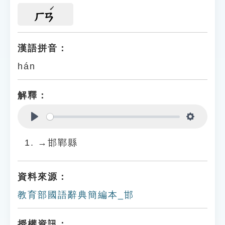
ㄏㄢ
漢語拼音：
hán
解釋：
Play
Settings
→邯鄲縣
資料來源：
教育部國語辭典簡編本_邯
授權資訊：