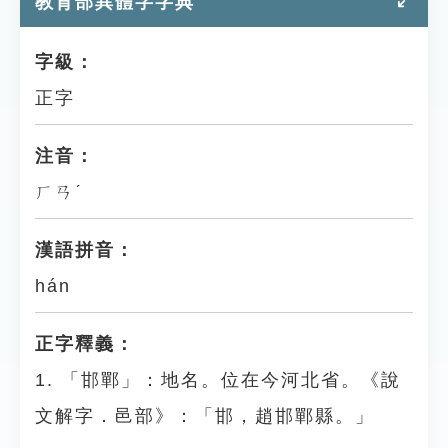
教育部異體字字典
字級：
正字
注音：
ㄏㄢˊ
漢語拼音：
hán
正字釋義：
1. 「邯鄲」：地名。位在今河北省。《說
文解字．邑部》：「邯，趙邯鄲縣。」