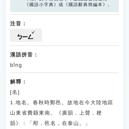
《國語小字典》或《國語辭典簡編本》。
注音：
ㄅㄧㄥ
漢語拼音：
bǐng
解釋：
[名]
1.地名。春秋時鄭邑。故地在今大陸地區
山東省費縣東南。《廣韻．上聲．梗
韻》：「邴，邑名，在泰山。」