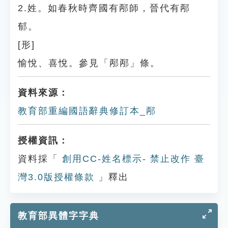
2.姓。如春秋時齊國有邴師，晉代有邴
郁。
[形]
愉悅、喜悅。參見「邴邴」條。
資料來源：
教育部重編國語辭典修訂本_邴
授權資訊：
資料採「
創用CC-姓名標示- 禁止改作 臺
灣3.0版授權條款
」釋出
教育部異體字字典