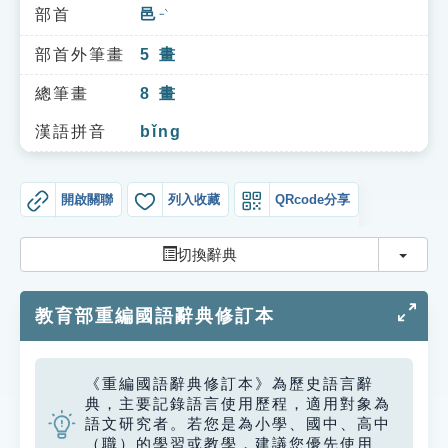
索引選單
部首
邑
ㄧˋ
知識索引
部首外筆畫
5
畫
單字索引
總筆畫
8
畫
生命大百科索引
漢語拼音
bǐng
遊戲專區
開啟關聯
列入收藏
QRcode分享
教學應用
切換
切換辭典
貓頭鷹博士
教育部重編國語辭典修訂本
《重編國語辭典修訂本》為歷史語言辭
典，主要記錄語言使用歷程，適用對象為
語文研究者。若您是為小學、國中、高中
（職）的學習或教學，建議您優先使用