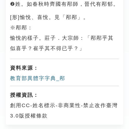
❷姓。如春秋時齊國有邴師，晉代有邴郁。
[形]愉悅、喜悅。見「邴邴」。
※邴邴：
愉悅的樣子。莊子．大宗師：「邴邴乎其
似喜乎？崔乎其不得已乎？」
資料來源：
教育部異體字字典_邴
授權資訊：
創用CC-姓名標示-非商業性-禁止改作臺灣
3.0版授權條款