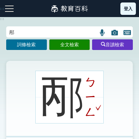
跳
登入
:::
到
主
:::
要
內
語
圖
開
容
注音索引圖示
筆畫索引圖示
部首索引表圖示
言
片
啟
詞條檢索
全文檢索
音讀檢索
搜
搜
鍵
尋
尋
盤
圖
圖
圖
示
示
示
邴
ㄅ
ㄧ
網站導覽
ˇ
ㄥ
生字詞彙表
成語故事