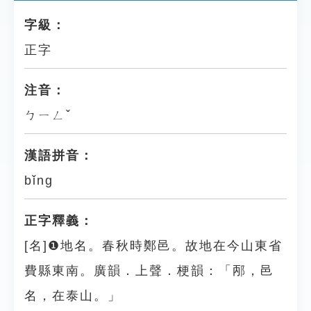
字級：
正字
注音：
ㄅㄧㄥˇ
漢語拼音：
bǐng
正字釋義：
[名]❶地名。春秋時鄭邑。故地在今山東省
費縣東南。廣韻．上聲．梗韻：「邴，邑
名，在泰山。」