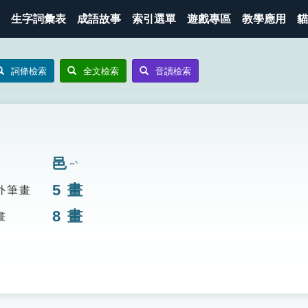
生字詞彙表
成語故事
索引選單
遊戲專區
教學應用
貓
詞條檢索
全文檢索
音讀檢索
邑
ㄧˋ
5
畫
外筆畫
8
畫
畫