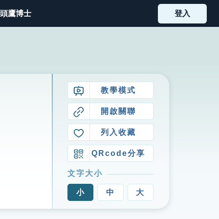
頭鷹博士
登入
教學模式
開啟關聯
列入收藏
QRcode分享
文字大小
小
中
大