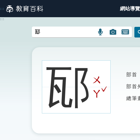
跳
網站導覽
:::
到
主
:::
要
內
語
圖
開
容
言
片
啟
搜
搜
鍵
尋
尋
盤
圖
圖
圖
邷
示
示
示
部首
ㄨ
ˇ
部首
ㄚ
總筆