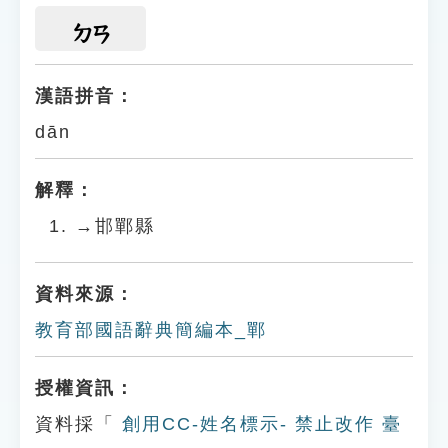
ㄉㄢ
漢語拼音：
dān
解釋：
→邯鄲縣
資料來源：
教育部國語辭典簡編本_鄲
授權資訊：
資料採「
創用CC-姓名標示- 禁止改作 臺