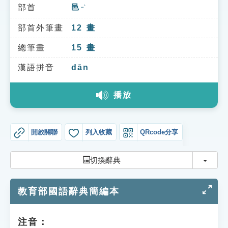
索引選單
部首
邑
ㄧˋ
知識索引
部首外筆畫
12
畫
單字索引
總筆畫
15
畫
生命大百科索引
漢語拼音
dān
播放
遊戲專區
教學應用
開啟關聯
列入收藏
QRcode分享
貓頭鷹博士
切換
切換辭典
教育部國語辭典簡編本
注音：