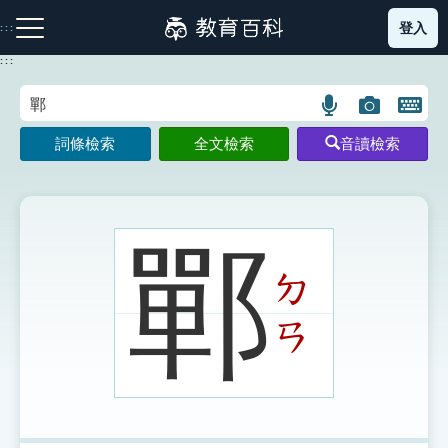
跳
登入
:::
到
主
:::
要
內
語
圖
開
容
注音索引圖示
筆畫索引圖示
部首索引表圖示
言
片
啟
詞條檢索
全文檢索
音讀檢索
搜
搜
鍵
尋
尋
盤
圖
圖
圖
示
示
示
鄲
ㄉ
網站導覽
ㄢ
生字詞彙表
成語故事