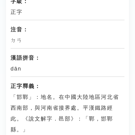
字級：
正字
注音：
ㄉㄢ
漢語拼音：
dān
正字釋義：
「邯鄲」：地名。在中國大陸地區河北省
西南部，與河南省接界處。平漢鐵路經
此。《說文解字．邑部》：「鄲，邯鄲
縣。」