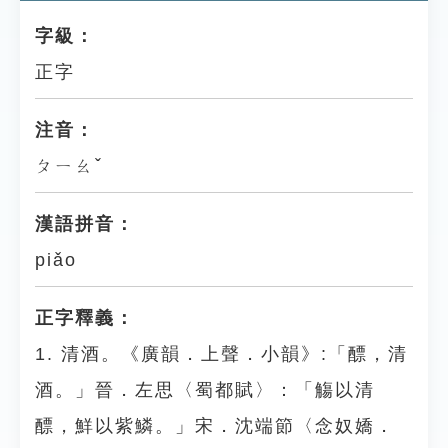
字級：
正字
注音：
ㄆㄧㄠˇ
漢語拼音：
piǎo
正字釋義：
1. 清酒。《廣韻．上聲．小韻》:「醥，清
酒。」晉．左思〈蜀都賦〉：「觴以清
醥，鮮以紫鱗。」宋．沈端節〈念奴嬌．