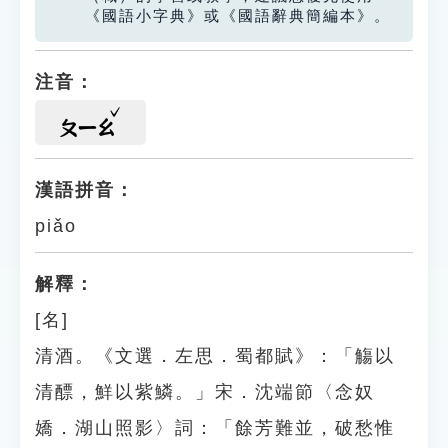
《國語小字典》或《國語辭典簡編本》。
注音：
ㄆㄧㄠ
漢語拼音：
piǎo
解釋：
[名]
清酒。《文選．左思．蜀都賦》：「觴以
清醥，鮮以紫鱗。」宋．沈端節〈念奴
嬌．湖山照影〉詞：「餘芳難並，破愁惟