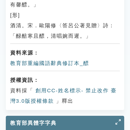
有馨醥。」
[形]
酒清。宋．歐陽修〈答呂公著見贈〉詩：
「醁醅寒且醥，清唱婉而遲。」
資料來源：
教育部重編國語辭典修訂本_醥
授權資訊：
資料採「
創用CC-姓名標示- 禁止改作 臺
灣3.0版授權條款
」釋出
教育部異體字字典