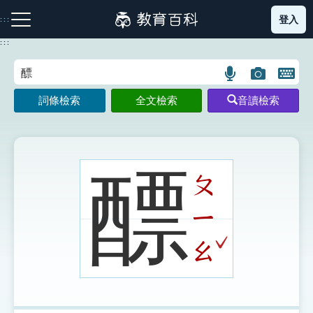
跳
登入
:::
到
主
:::
要
內
語
圖
開
容
注音索引圖示
筆畫索引圖示
部首索引表圖示
言
片
啟
詞條檢索
全文檢索
音讀檢索
搜
搜
鍵
尋
尋
盤
圖
圖
圖
示
示
示
醥
ㄆ
ㄧ
網站導覽
ˇ
ㄠ
生字詞彙表
成語故事