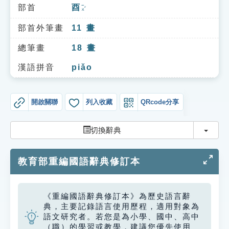
索引選單
部首
酉
ㄧㄡˇ
知識索引
部首外筆畫
11
畫
單字索引
總筆畫
18
畫
生命大百科索引
漢語拼音
piǎo
遊戲專區
開啟關聯
列入收藏
QRcode分享
教學應用
切換
切換辭典
貓頭鷹博士
教育部重編國語辭典修訂本
《重編國語辭典修訂本》為歷史語言辭
典，主要記錄語言使用歷程，適用對象為
語文研究者。若您是為小學、國中、高中
（職）的學習或教學，建議您優先使用