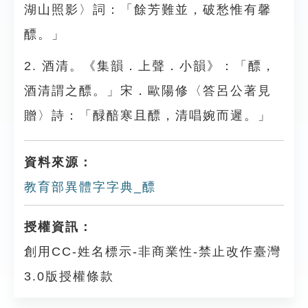
湖山照影〉詞：「餘芳難並，破愁惟有馨
醥。」
2. 酒清。《集韻．上聲．小韻》：「醥，
酒清謂之醥。」宋．歐陽修〈答呂公著見
贈〉詩：「醁醅寒且醥，清唱婉而遲。」
資料來源：
教育部異體字字典_醥
授權資訊：
創用CC-姓名標示-非商業性-禁止改作臺灣
3.0版授權條款