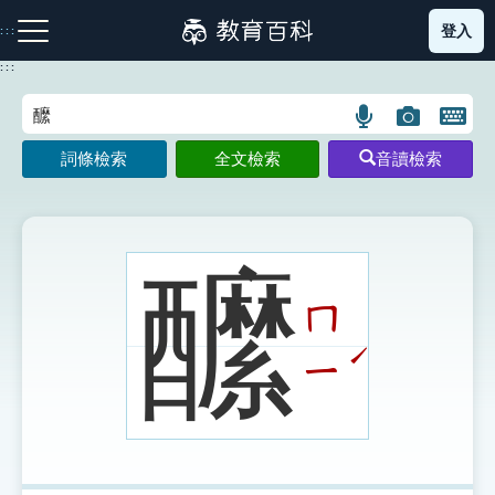
跳
登入
:::
到
主
:::
要
內
語
圖
開
容
注音索引圖示
筆畫索引圖示
部首索引表圖示
言
片
啟
詞條檢索
全文檢索
音讀檢索
搜
搜
鍵
尋
尋
盤
圖
圖
圖
示
示
示
醿
ㄇ
網站導覽
ˊ
ㄧ
生字詞彙表
成語故事