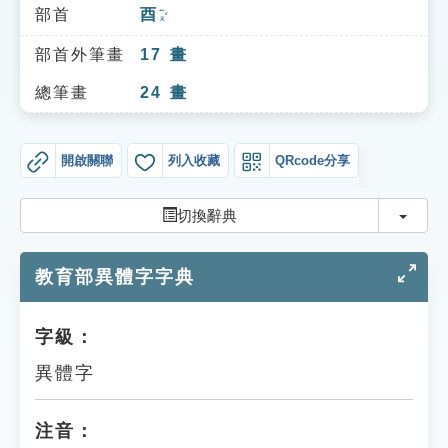
索引選單
部首
酉
ㄧㄡˇ
知識索引
部首外筆畫
17
畫
單字索引
總筆畫
24
畫
生命大百科索引
開啟關聯
列入收藏
QRcode分享
遊戲專區
切換
切換辭典
教學應用
教育部異體字字典
貓頭鷹博士
字級：
異體字
注音：