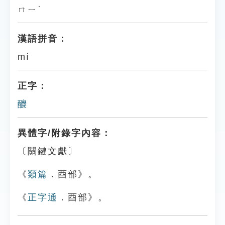
ㄇㄧˊ
漢語拼音：
mí
正字：
醾
異體字/附錄字內容：
〔關鍵文獻〕
《
類篇
．酉部》。
《
正字通
．酉部》。