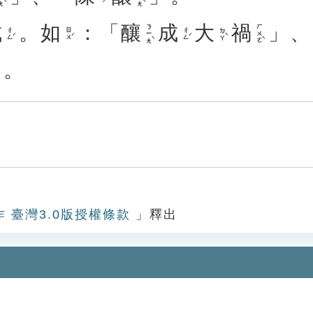
成
。
如
：「
釀
成
大
禍
」、
ㄋㄧㄤˋ
ㄏㄨㄛˋ
ㄔㄥˊ
ㄖㄨˊ
ㄔㄥˊ
ㄉㄚˋ
」。
作 臺灣3.0版授權條款
」釋出