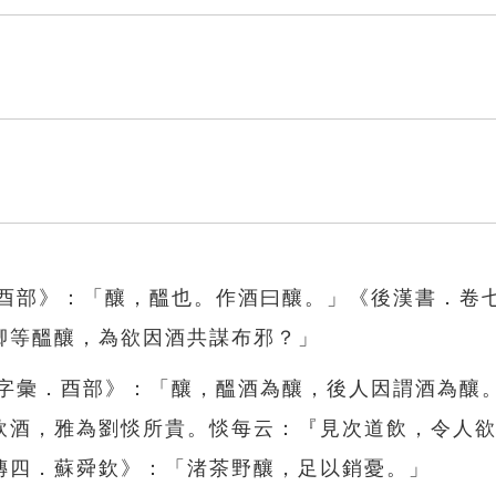
．酉部》：「釀，醞也。作酒曰釀。」《後漢書．卷
卿等醞釀，為欲因酒共謀布邪？」
《字彙．酉部》：「釀，醞酒為釀，後人因謂酒為釀
飲酒，雅為劉惔所貴。惔每云：『見次道飲，令人
傳四．蘇舜欽》：「渚茶野釀，足以銷憂。」