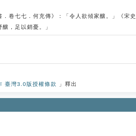
書．卷七七．何充傳》：「令人欲傾家釀。」《宋
野釀，足以銷憂。」
作 臺灣3.0版授權條款
」釋出