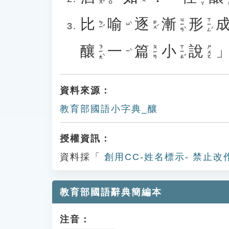
比
喻
逐
漸
形
ㄐㄧㄢˋ
ㄒㄧㄥˊ
ㄅㄧˇ
ㄓㄨˊ
ㄩˋ
釀
一
篇
小
說
ㄋㄧㄤˋ
ㄒㄧㄠˇ
ㄆㄧㄢ
ㄕㄨㄛ
ㄧˋ
資料來源：
教育部國語小字典_釀
授權資訊：
資料採「
創用CC-姓名標示- 禁止改
教育部國語辭典簡編本
注音：