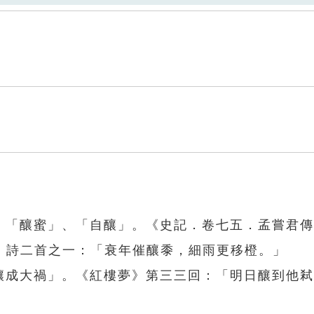
」、「釀蜜」、「自釀」。《史記．卷七五．孟嘗君
〉詩二首之一：「衰年催釀黍，細雨更移橙。」
「釀成大禍」。《紅樓夢》第三三回：「明日釀到他