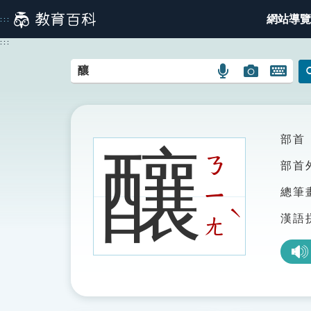
跳
網站導覽
:::
到
主
:::
要
內
語
圖
開
容
言
片
啟
搜
搜
鍵
尋
尋
盤
圖
圖
圖
部首
釀
示
示
示
ㄋ
部首
ㄧ
總筆
ˋ
漢語
ㄤ