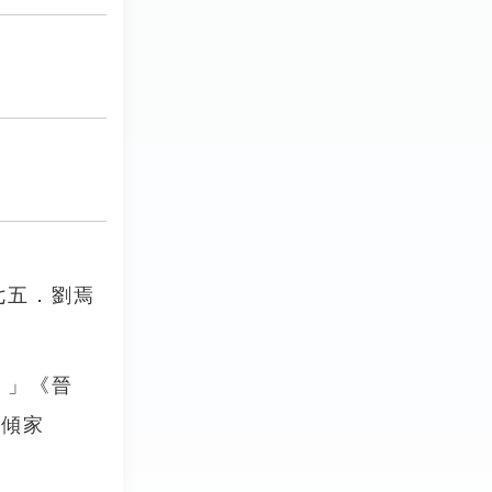
七五．劉焉
。」《晉
欲傾家