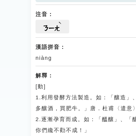
注音：
ㄋㄧㄤ
漢語拼音：
niàng
解釋：
[動]
1.利用發酵方法製造。如：「釀造
多釀酒，買肥牛。」唐．杜甫〈遣意
2.逐漸孕育而成。如：「醞釀」、
你們纔不勸不成！」