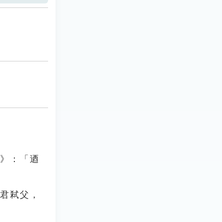
傳》：「迺
弒君弒父，