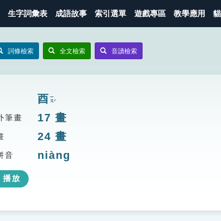
生字詞彙表
成語故事
索引選單
遊戲專區
教學應用
貓
詞條檢索
全文檢索
音讀檢索
酉
ㄧㄡˇ
17
畫
外筆畫
24
畫
畫
niàng
拼音
播放