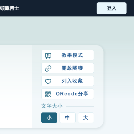
頭鷹博士
登入
教學模式
開啟關聯
列入收藏
QRcode分享
文字大小
小
中
大