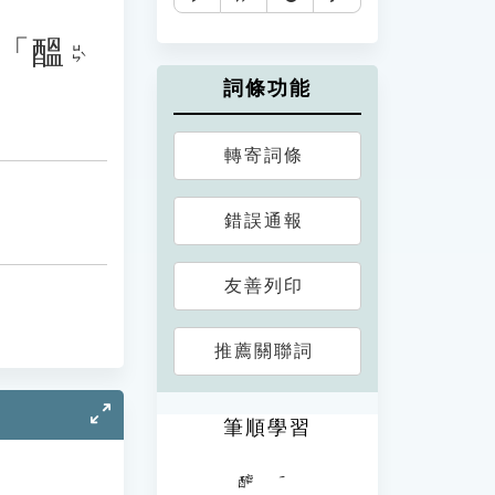
「
醞
ㄩㄣˋ
詞條功能
轉寄詞條
錯誤通報
友善列印
推薦關聯詞
筆順學習