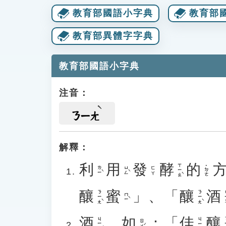
教育部國語小字典
教育部
教育部異體字字典
教育部國語小字典
注音：
ㄋㄧㄤ
解釋：
利
用
發
酵
的
ㄒㄧㄠˋ
˙ㄉㄜ
ㄌㄧˋ
ㄩㄥˋ
ㄈㄚ
釀
蜜
」、「
釀
酒
ㄋㄧㄤˋ
ㄋㄧㄤˋ
ㄐ
ㄇㄧˋ
酒
。
如
：「
佳
釀
ㄐㄧㄡˇ
ㄋ
ㄐㄧㄚ
ㄖㄨˊ