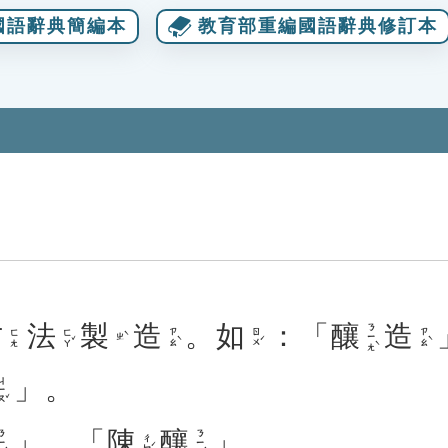
國語辭典簡編本
教育部重編國語辭典修訂本
方
法
製
造
。
如
：「
釀
造
ㄋㄧㄤˋ
ㄈㄚˇ
ㄗㄠˋ
ㄖㄨˊ
ㄗㄠˋ
ㄈㄤ
ㄓˋ
」。
ㄧㄡˇ
」、「
陳
釀
」。
ㄧㄤˋ
ㄋㄧㄤˋ
ㄔㄣˊ