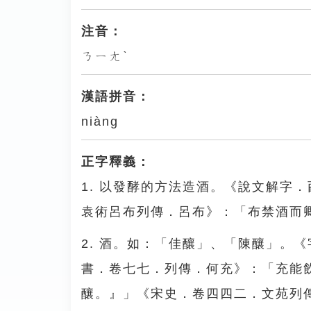
注音：
ㄋㄧㄤˋ
漢語拼音：
niàng
正字釋義：
1. 以發酵的方法造酒。《說文解字
袁術呂布列傳．呂布》：「布禁酒而
2. 酒。如：「佳釀」、「陳釀」。
書．卷七七．列傳．何充》：「充能
釀。』」《宋史．卷四四二．文苑列