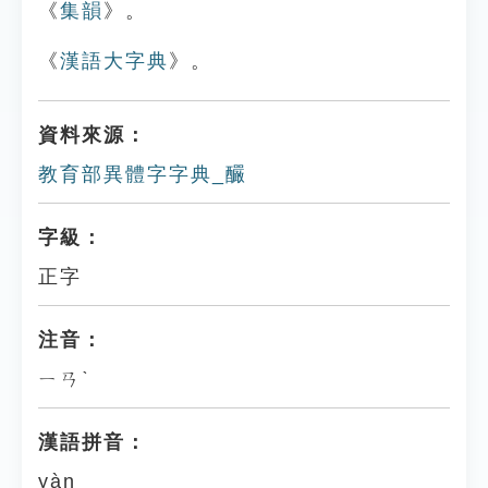
《
集韻
》。
《
漢語大字典
》。
資料來源：
教育部異體字字典_釅
字級：
正字
注音：
ㄧㄢˋ
漢語拼音：
yàn