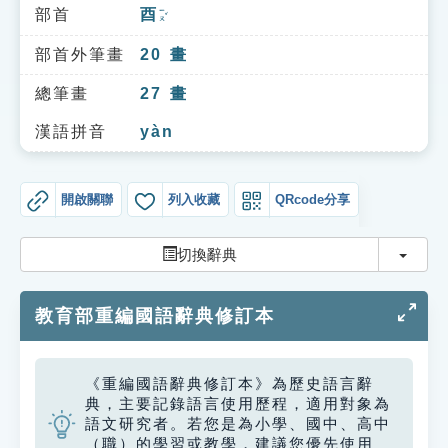
索引選單
部首
酉
ㄧㄡˇ
知識索引
部首外筆畫
20
畫
單字索引
總筆畫
27
畫
生命大百科索引
漢語拼音
yàn
遊戲專區
開啟關聯
列入收藏
QRcode分享
教學應用
切換
切換辭典
貓頭鷹博士
教育部重編國語辭典修訂本
《重編國語辭典修訂本》為歷史語言辭
典，主要記錄語言使用歷程，適用對象為
語文研究者。若您是為小學、國中、高中
（職）的學習或教學，建議您優先使用