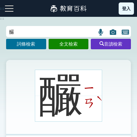
跳
登入
:::
到
主
:::
要
內
語
圖
開
容
注音索引圖示
筆畫索引圖示
部首索引表圖示
言
片
啟
詞條檢索
全文檢索
音讀檢索
搜
搜
鍵
尋
尋
盤
圖
圖
圖
示
示
示
釅
ㄧ
網站導覽
ˋ
ㄢ
生字詞彙表
成語故事