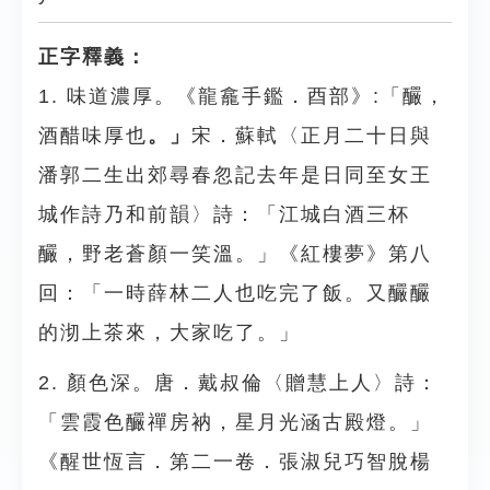
正字釋義：
1. 味道濃厚。《龍龕手鑑．酉部》:「釅，
酒醋味厚也
。」
宋．蘇軾〈正月二十日與
潘郭二生出郊尋春忽記去年是日同至女王
城作詩乃和前韻〉詩：「江城白酒三杯
釅，野老蒼顏一笑溫。」《紅樓夢》第八
回：「一時薛林二人也吃完了飯。又釅釅
的沏上茶來，大家吃了。」
2. 顏色深。唐．戴叔倫〈贈慧上人〉詩：
「雲霞色釅禪房衲，星月光涵古殿燈。」
《醒世恆言．第二一卷．張淑兒巧智脫楊