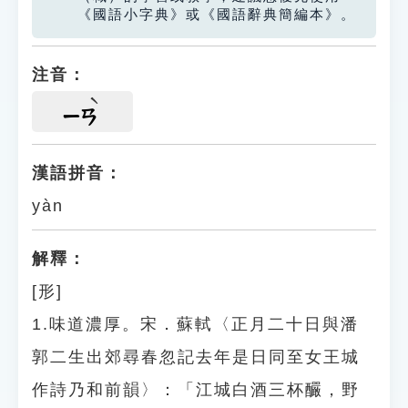
《國語小字典》或《國語辭典簡編本》。
注音：
ㄧㄢ
漢語拼音：
yàn
解釋：
[形]
1.味道濃厚。宋．蘇軾〈正月二十日與潘
郭二生出郊尋春忽記去年是日同至女王城
作詩乃和前韻〉：「江城白酒三杯釅，野