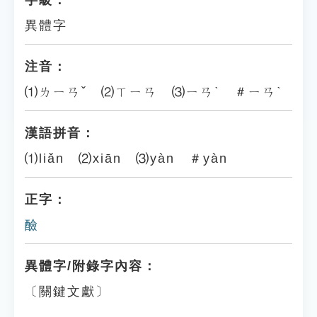
字級：
異體字
注音：
⑴ㄌㄧㄢˇ ⑵ㄒㄧㄢ ⑶ㄧㄢˋ ＃ㄧㄢˋ
漢語拼音：
⑴liǎn ⑵xiān ⑶yàn ＃yàn
正字：
醶
異體字/附錄字內容：
〔關鍵文獻〕