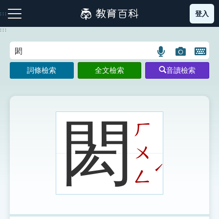
跳
登入
:::
到
主
:::
要
內
語
圖
開
容
注音索引圖示
筆畫索引圖示
部首索引表圖示
言
片
啟
詞條檢索
全文檢索
音讀檢索
搜
搜
鍵
尋
尋
盤
圖
圖
圖
示
示
示
閎
ㄏ
ㄨ
網站導覽
ˊ
ㄥ
生字詞彙表
成語故事