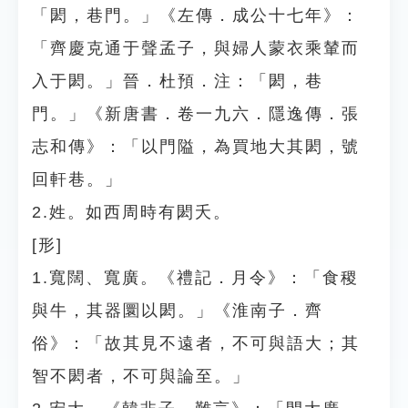
「閎，巷門。」《左傳．成公十七年》：
「齊慶克通于聲孟子，與婦人蒙衣乘輦而
入于閎。」晉．杜預．注：「閎，巷
門。」《新唐書．卷一九六．隱逸傳．張
志和傳》：「以門隘，為買地大其閎，號
回軒巷。」
2.姓。如西周時有閎夭。
[形]
1.寬闊、寬廣。《禮記．月令》：「食稷
與牛，其器圜以閎。」《淮南子．齊
俗》：「故其見不遠者，不可與語大；其
智不閎者，不可與論至。」