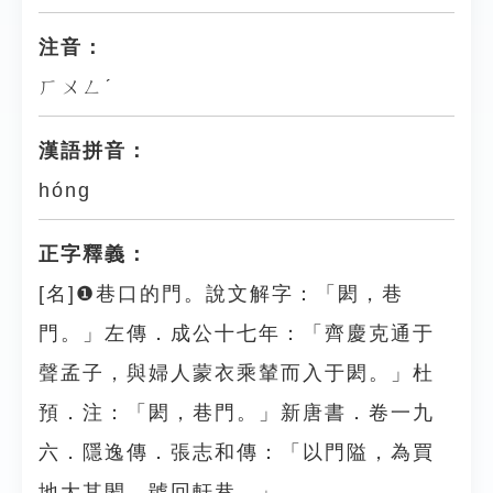
注音：
ㄏㄨㄥˊ
漢語拼音：
hóng
正字釋義：
[名]❶巷口的門。說文解字：「閎，巷
門。」左傳．成公十七年：「齊慶克通于
聲孟子，與婦人蒙衣乘輦而入于閎。」杜
預．注：「閎，巷門。」新唐書．卷一九
六．隱逸傳．張志和傳：「以門隘，為買
地大其閎，號回軒巷。」