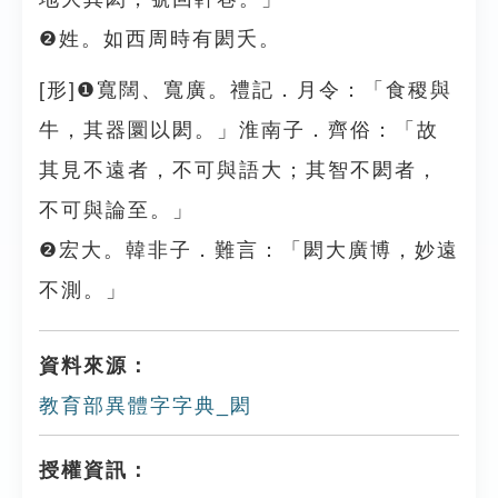
❷姓。如西周時有閎夭。
[形]❶寬闊、寬廣。禮記．月令：「食稷與
牛，其器圜以閎。」淮南子．齊俗：「故
其見不遠者，不可與語大；其智不閎者，
不可與論至。」
❷宏大。韓非子．難言：「閎大廣博，妙遠
不測。」
資料來源：
教育部異體字字典_閎
授權資訊：