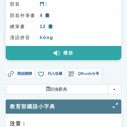
索引選單
部首
門
ㄇㄣˊ
知識索引
部首外筆畫
4
畫
單字索引
總筆畫
12
畫
生命大百科索引
漢語拼音
hóng
播放
遊戲專區
教學應用
開啟關聯
列入收藏
QRcode分享
貓頭鷹博士
切換
切換辭典
教育部國語小字典
注音：