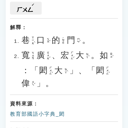
ㄏㄨㄥ
解釋：
巷
口
的
門
。
ㄒㄧㄤˋ
˙ㄉㄜ
ㄎㄡˇ
ㄇㄣˊ
寬
廣
、
宏
大
。
如
ㄍㄨㄤˇ
ㄏㄨㄥˊ
ㄎㄨㄢ
ㄉㄚˋ
ㄖㄨˊ
：「
閎
大
」、「
閎
ㄏㄨㄥˊ
ㄏㄨㄥˊ
ㄉㄚˋ
偉
」。
ㄨㄟˇ
資料來源：
教育部國語小字典_閎