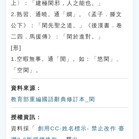
上〉：「建極閑邪，人之能也。」
2.熟習、通曉。通「嫻」。《孟子．滕文
公下》：「閑先聖之道。」《後漢書．卷
二四．馬援傳》：「閑於進對。」
[形]
1.空暇無事。通「閒」。如：「悠閑」、
「空閑」。
資料來源：
教育部重編國語辭典修訂本_閑
授權資訊：
資料採「
創用CC-姓名標示- 禁止改作 臺