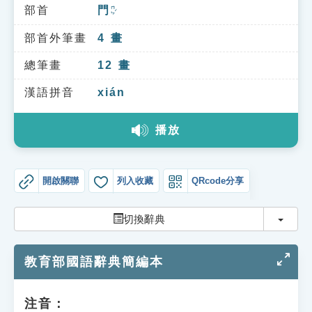
索引選單
部首
門
ㄇㄣˊ
知識索引
部首外筆畫
4
畫
單字索引
總筆畫
12
畫
生命大百科索引
漢語拼音
xián
播放
遊戲專區
教學應用
開啟關聯
列入收藏
QRcode分享
貓頭鷹博士
切換
切換辭典
教育部國語辭典簡編本
注音：