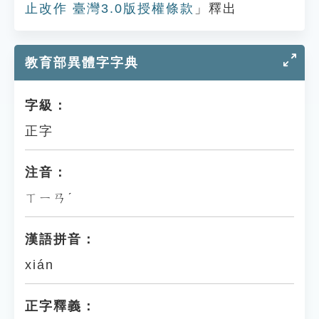
止改作 臺灣3.0版授權條款
」釋出
教育部異體字字典
字級：
正字
注音：
ㄒㄧㄢˊ
漢語拼音：
xián
正字釋義：