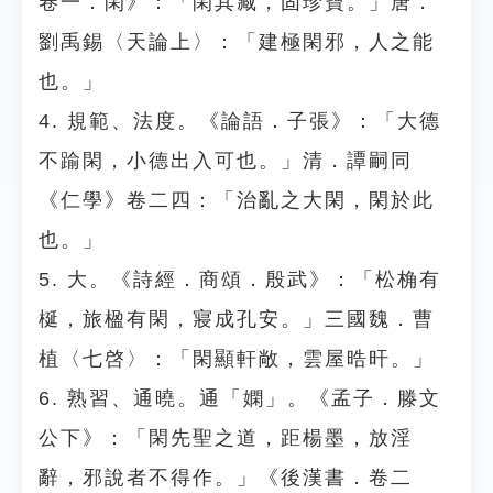
卷一．閑》：「閑其藏，固珍寶。」唐．
劉禹錫〈天論上〉：「建極閑邪，人之能
也。」
4. 規範、法度。《論語．子張》：「大德
不踰閑，小德出入可也。」清．譚嗣同
《仁學》卷二四：「治亂之大閑，閑於此
也。」
5. 大。《詩經．商頌．殷武》：「松桷有
梴，旅楹有閑，寢成孔安。」三國魏．曹
植〈七啓〉：「閑顯軒敞，雲屋晧旰。」
6. 熟習、通曉。通「嫻」。《孟子．滕文
公下》：「閑先聖之道，距楊墨，放淫
辭，邪說者不得作。」《後漢書．卷二