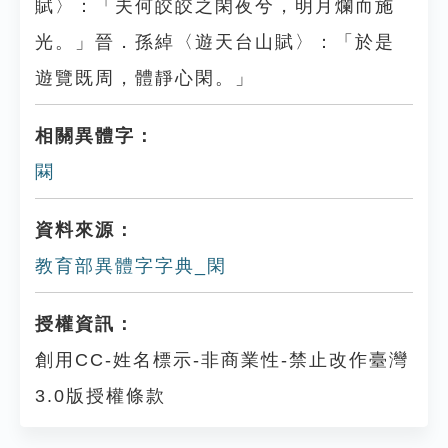
賦〉：「夫何皎皎之閑夜兮，明月爛而施
光。」晉．孫綽〈遊天台山賦〉：「於是
遊覽既周，體靜心閑。」
相關異體字：
䦥
資料來源：
教育部異體字字典_閑
授權資訊：
創用CC-姓名標示-非商業性-禁止改作臺灣
3.0版授權條款