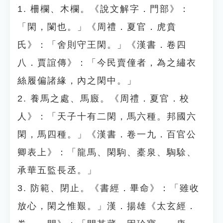
1. 柵欄、木欄。《說文解字．門部》：
「閑，闌也。」《周禮．夏官．虎賁
氏》：「舍則守王閑。」《漢書．卷四
八．賈誼傳》：「今民賣僮者，為之繡衣
絲履偏諸緣，內之閑中。」
2. 養馬之處、馬廄。《周禮．夏官．校
人》：「天子十有二閑，馬六種。邦國六
閑，馬四種。」《漢書．卷一九．百官公
卿表上》：「龍馬、閑駒、橐泉、騊駼、
承華五監長丞。」
3. 防範、閉止。《書經．畢命》：「雖收
放心，閑之惟艱。」漢．揚雄《太玄經．