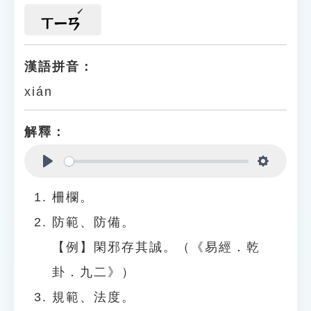
ㄒㄧㄢ
漢語拼音：
xián
解釋：
Play
Settings
柵欄。
防範、防備。
【例】閑邪存其誠。（《易經．乾
卦．九二》）
規範、法度。