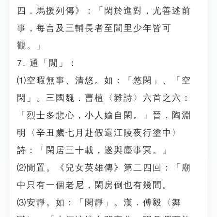
四．馬援列傳》：「閑於進對，尤善述前
事，每言及三輔長者至閭里少年皆可
觀。」
7. 通「閒」：
⑴空暇無事、清悠。如：「悠閑」、「空
閑」。三國魏．曹植〈雜詩〉六首之六：
「烈士多悲心，小人媮自閑。」晉．陶淵
明〈辛丑歲七月赴假還江陵夜行塗中〉
詩：「閑居三十載，遂與塵事冥。」
⑵閒置。《兒女英雄傳》第二四回：「廟
中只有一個老尼，閑房倒也有幾間。
⑶安靜。如：「閑靜」。漢．傅毅〈舞