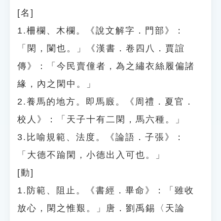
[名]
1.柵欄、木欄。《說文解字．門部》：
「閑，闌也。」《漢書．卷四八．賈誼
傳》：「今民賣僮者，為之繡衣絲履偏諸
緣，內之閑中。」
2.養馬的地方。即馬廄。《周禮．夏官．
校人》：「天子十有二閑，馬六種。」
3.比喻規範、法度。《論語．子張》：
「大德不踰閑，小德出入可也。」
[動]
1.防範、阻止。《書經．畢命》：「雖收
放心，閑之惟艱。」唐．劉禹錫〈天論