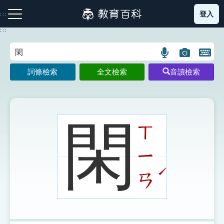
跳
登入
:::
到
主
:::
要
內
語
圖
開
容
注音索引圖示
筆畫索引圖示
部首索引表圖示
言
片
啟
詞條檢索
全文檢索
音讀檢索
搜
搜
鍵
尋
尋
盤
圖
圖
圖
示
示
示
閑
ㄒ
ㄧ
網站導覽
ˊ
ㄢ
生字詞彙表
成語故事