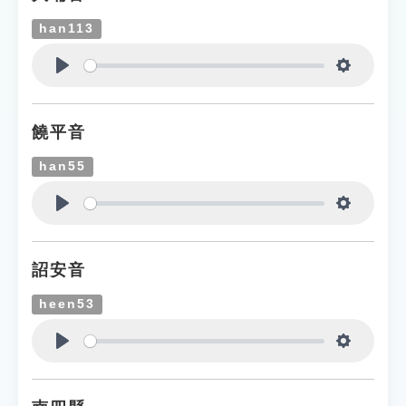
han113
Play
Settings
饒平音
han55
Play
Settings
詔安音
heen53
Play
Settings