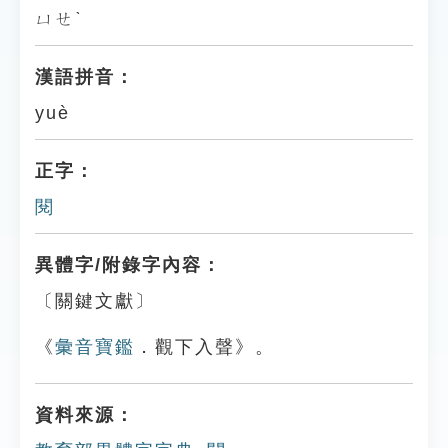
ㄩㄝˋ
漢語拼音：
yuè
正字：
閱
異體字/附錄字內容：
〔關鍵文獻〕
《
彙音寶鑑
．觀下入聲》。
資料來源：