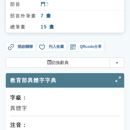
索引選單
部首
門
ㄇㄣˊ
知識索引
部首外筆畫
7
畫
單字索引
總筆畫
15
畫
生命大百科索引
開啟關聯
列入收藏
QRcode分享
遊戲專區
切換
切換辭典
教學應用
教育部異體字字典
貓頭鷹博士
字級：
異體字
注音：