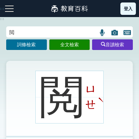
跳
登入
:::
到
主
:::
要
內
語
圖
開
容
注音索引圖示
筆畫索引圖示
部首索引表圖示
言
片
啟
詞條檢索
全文檢索
音讀檢索
搜
搜
鍵
尋
尋
盤
圖
圖
圖
示
示
示
閲
ㄩ
網站導覽
ˋ
ㄝ
生字詞彙表
成語故事