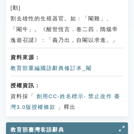
[動]
割去雄性的生殖器官。如：「閹雞」、
「閹牛」。《醒世恆言．卷二四．隋煬帝
逸遊召譴》：「義乃出，自閹以求進。」
資料來源：
教育部重編國語辭典修訂本_閹
授權資訊：
資料採「
創用CC-姓名標示- 禁止改作 臺
灣3.0版授權條款
」釋出
教育部臺灣客語辭典