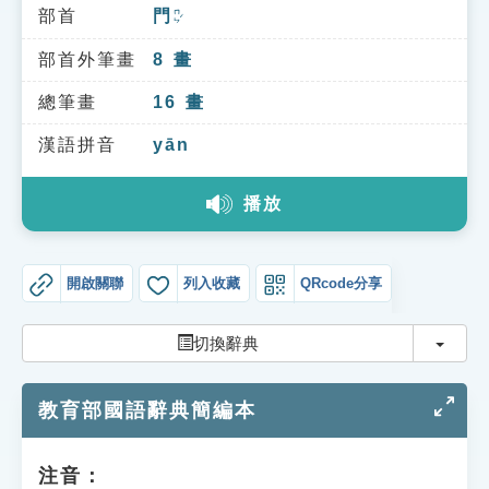
索引選單
部首
門
ㄇㄣˊ
知識索引
部首外筆畫
8
畫
單字索引
總筆畫
16
畫
生命大百科索引
漢語拼音
yān
播放
遊戲專區
教學應用
開啟關聯
列入收藏
QRcode分享
貓頭鷹博士
切換
切換辭典
教育部國語辭典簡編本
注音：