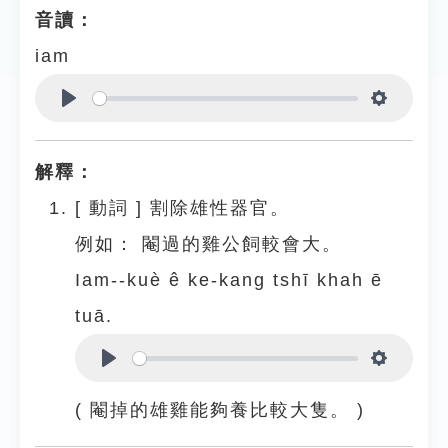
音讀：
iam
Play
Settings
解釋：
[
動詞
]
割除雄性器官。
例如：
閹過的雞公飼較會大。
Iam--kuè ê ke-kang tshī khah ē
tuā.
Play
Settings
( 閹掉的雄雞能夠養比較大隻。 )