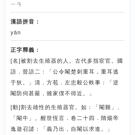
ㄧㄢ
漢語拼音：
yān
正字釋義：
[名]被割去生殖器的人。古代多指宦官。國
語．晉語二：「公令閹楚刺重耳，重耳逃
于狄。」清．方苞．左忠毅公軼事：「逆
閹防伺甚嚴，雖家僕不得近。」
[動]割去雄性的生殖器官。如：「閹雞」、
「閹牛」。醒世恆言．卷二十四．隋煬帝
逸遊召譴：「義乃出，自閹以求進。」