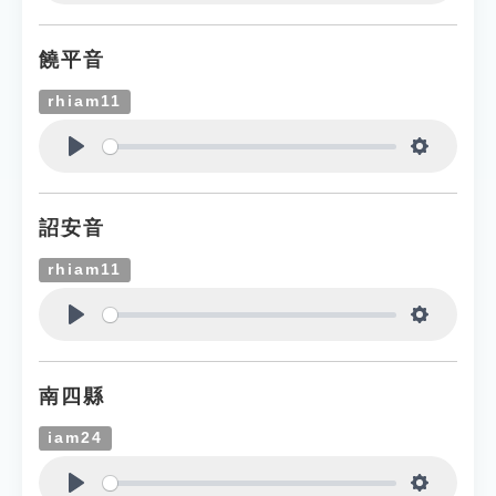
Play
Settings
饒平音
rhiam11
Play
Settings
詔安音
rhiam11
Play
Settings
南四縣
iam24