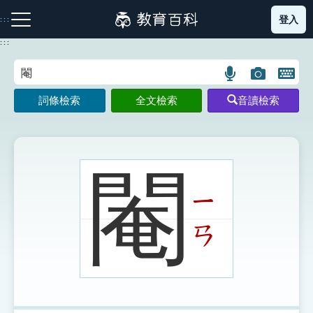
跳
登入
:::
到
主
:::
要
內
語
圖
開
容
注音索引圖示
筆畫索引圖示
部首索引表圖示
言
片
啟
詞條檢索
全文檢索
音讀檢索
搜
搜
鍵
尋
尋
盤
圖
圖
圖
示
示
示
閹
ㄧ
網站導覽
ㄢ
生字詞彙表
成語故事