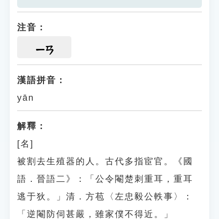
注音：
ㄧㄢ
漢語拼音：
yān
解釋：
[名]
被割去生殖器的人。古代多指宦官。《國
語．晉語二》：「公令閹楚刺重耳，重耳
逃于狄。」清．方苞〈左忠毅公軼事〉：
「逆閹防伺甚嚴，雖家僕不得近。」