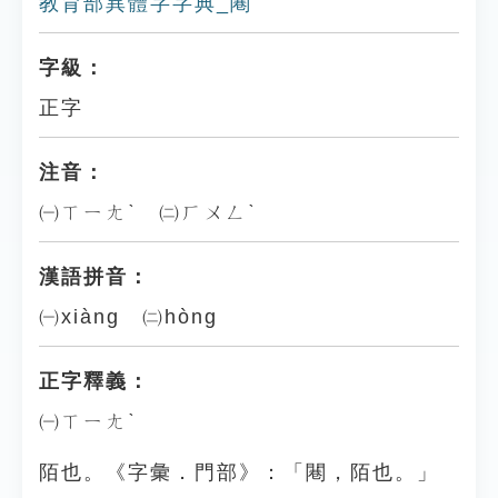
教育部異體字字典_闀
字級：
正字
注音：
㈠ㄒㄧㄤˋ ㈡ㄏㄨㄥˋ
漢語拼音：
㈠xiàng ㈡hòng
正字釋義：
㈠ㄒㄧㄤˋ
陌也。《字彙．門部》：「闀，陌也。」