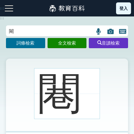
跳
登入
:::
到
主
:::
要
內
語
圖
開
容
注音索引圖示
筆畫索引圖示
部首索引表圖示
言
片
啟
詞條檢索
全文檢索
音讀檢索
搜
搜
鍵
尋
尋
盤
圖
圖
圖
示
示
示
闀
網站導覽
生字詞彙表
成語故事