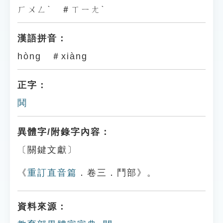
ㄏㄨㄥˋ ＃ㄒㄧㄤˋ
漢語拼音：
hòng ＃xiàng
正字：
鬨
異體字/附錄字內容：
〔關鍵文獻〕
《
重訂直音篇
．卷三．鬥部》。
資料來源：