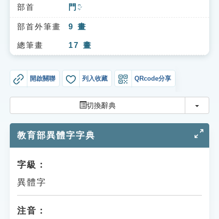
索引選單
部首
門
ㄇㄣˊ
知識索引
部首外筆畫
9
畫
單字索引
總筆畫
17
畫
生命大百科索引
開啟關聯
列入收藏
QRcode分享
遊戲專區
切換
切換辭典
教學應用
教育部異體字字典
貓頭鷹博士
字級：
異體字
注音：