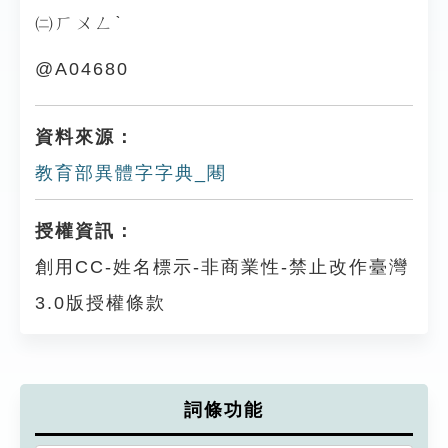
㈡ㄏㄨㄥˋ
@A04680
資料來源：
教育部異體字字典_闀
授權資訊：
創用CC-姓名標示-非商業性-禁止改作臺灣
3.0版授權條款
詞條功能