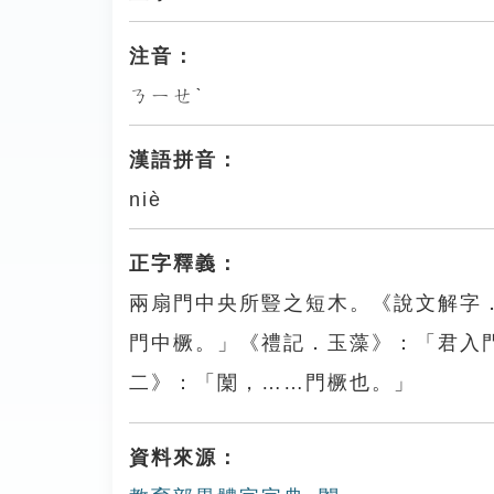
注音：
ㄋㄧㄝˋ
漢語拼音：
niè
正字釋義：
兩扇門中央所豎之短木。《說文解字
門中橛。」《禮記．玉藻》：「君入
二》：「闑，……門橛也。」
資料來源：