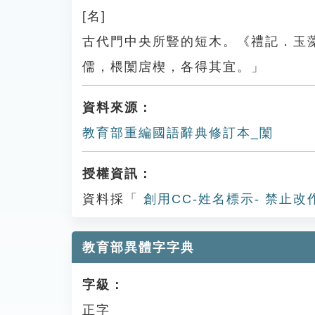
[名]
古代門中央所豎的短木。《禮記．玉
儒，椳闑扂楔，各得其宜。」
資料來源：
教育部重編國語辭典修訂本_闑
授權資訊：
資料採「
創用CC-姓名標示- 禁止改
教育部異體字字典
字級：
正字