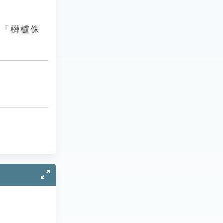
：「欂櫨侏