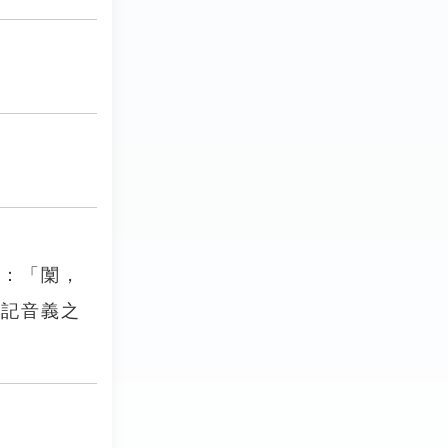
》：「闑，
禮記音義之