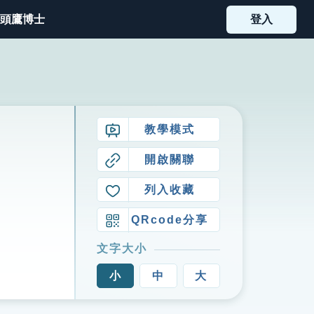
頭鷹博士
登入
教學模式
開啟關聯
列入收藏
QRcode分享
文字大小
小
中
大