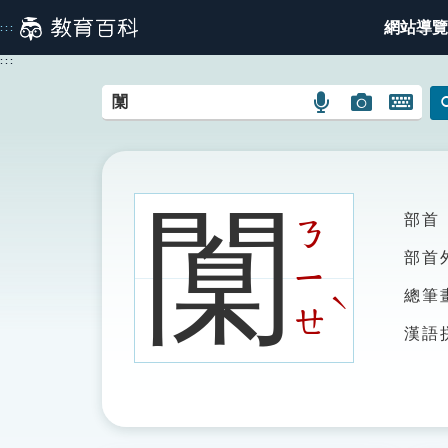
跳
網站導覽
:::
到
主
:::
要
內
語
圖
開
容
言
片
啟
搜
搜
鍵
尋
尋
盤
圖
圖
圖
闑
部首
示
示
示
ㄋ
部首
ㄧ
總筆
ˋ
ㄝ
漢語