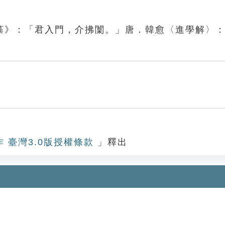
藻》：「君入門，介拂闑。」唐．韓愈〈進學解〉
作 臺灣3.0版授權條款
」釋出