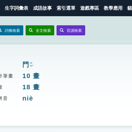
生字詞彙表
成語故事
索引選單
遊戲專區
教學應用
貓
詞條檢索
全文檢索
音讀檢索
門
ㄇㄣˊ
10
畫
外筆畫
18
畫
畫
niè
拼音