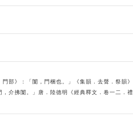
．門部》：「闑，門梱也。」《集韻．去聲．祭韻
門，介拂闑。」唐．陸德明《經典釋文．卷一二．