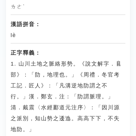
ㄌㄜˋ
漢語拼音：
lè
正字釋義：
1. 山川土地之脈絡形勢。《說文解字．𨸏
部》：「阞，地理也。」《周禮．冬官考
工記．匠人》：「凡溝逆地阞謂之不
行。」漢．鄭玄．注：「阞謂脈理。」
清．戴震〈水經酈道元注序〉：「因川源
之派別，知山勢之逶迆。高高下下，不失
地阞。」