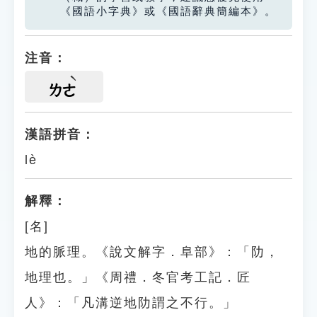
《國語小字典》或《國語辭典簡編本》。
注音：
ㄌㄜ
漢語拼音：
lè
解釋：
[名]
地的脈理。《說文解字．阜部》：「阞，
地理也。」《周禮．冬官考工記．匠
人》：「凡溝逆地阞謂之不行。」