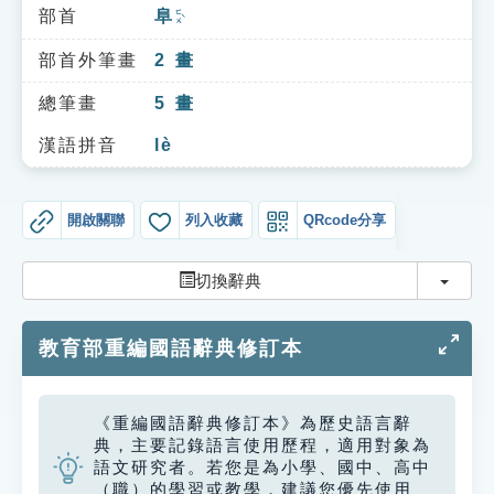
索引選單
部首
阜
ㄈㄨˋ
知識索引
部首外筆畫
2
畫
單字索引
總筆畫
5
畫
生命大百科索引
漢語拼音
lè
遊戲專區
開啟關聯
列入收藏
QRcode分享
教學應用
切換
切換辭典
貓頭鷹博士
教育部重編國語辭典修訂本
《重編國語辭典修訂本》為歷史語言辭
典，主要記錄語言使用歷程，適用對象為
語文研究者。若您是為小學、國中、高中
（職）的學習或教學，建議您優先使用