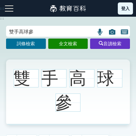
跳
登入
:::
到
主
:::
要
內
語
圖
開
容
注音索引圖示
筆畫索引圖示
部首索引表圖示
言
片
啟
詞條檢索
全文檢索
音讀檢索
搜
搜
鍵
尋
尋
盤
圖
圖
圖
示
示
示
雙
手
高
球
網站導覽
參
生字詞彙表
成語故事