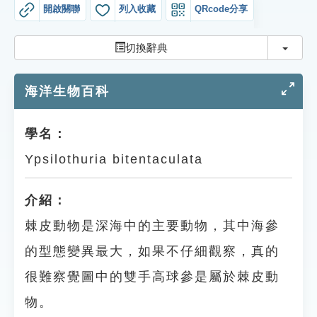
索引選單
開啟關聯
列入收藏
QRcode分享
知識索引
切換
切換辭典
單字索引
海洋生物百科
生命大百科索引
遊戲專區
學名：
Ypsilothuria bitentaculata
教學應用
介紹：
貓頭鷹博士
棘皮動物是深海中的主要動物，其中海參
的型態變異最大，如果不仔細觀察，真的
很難察覺圖中的雙手高球參是屬於棘皮動
物。