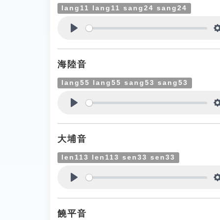
lang11 lang11 sang24 sang24
Play
海陸音
lang55 lang55 sang53 sang53
Play
大埔音
len113 len113 sen33 sen33
Play
饒平音