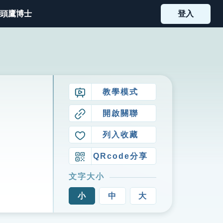
頭鷹博士
登入
教學模式
開啟關聯
列入收藏
QRcode分享
文字大小
小
中
大