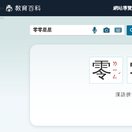
跳
網站導覽
:::
到
主
:::
要
內
語
圖
開
容
言
片
啟
搜
搜
鍵
尋
尋
盤
圖
圖
圖
零
ㄌ
示
示
示
ㄧ
ˊ
ㄥ
漢語拼