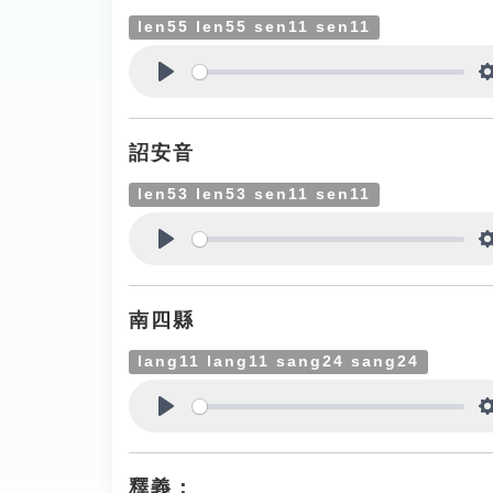
len55 len55 sen11 sen11
Play
詔安音
len53 len53 sen11 sen11
Play
南四縣
lang11 lang11 sang24 sang24
Play
釋義：