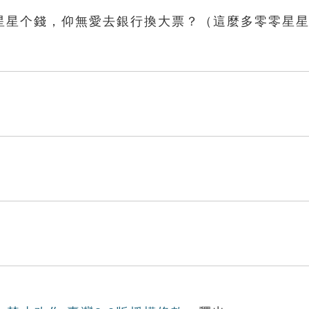
星星个錢，仰無愛去銀行換大票？（這麼多零零星