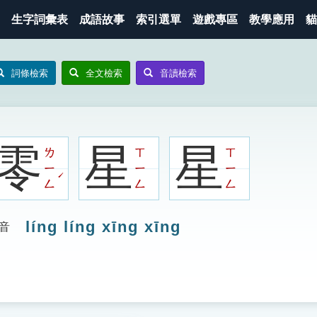
生字詞彙表
成語故事
索引選單
遊戲專區
教學應用
貓
詞條檢索
全文檢索
音讀檢索
零
星
星
ㄌ
ㄒ
ㄒ
ㄧ
ㄧ
ㄧ
ˊ
ㄥ
ㄥ
ㄥ
líng líng xīng xīng
音