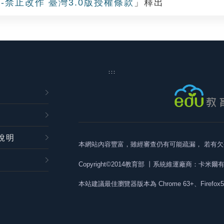
-禁止改作 臺灣3.0版授權條款
」釋出
:::
說明
本網站內容豐富，雖經審查仍有可能疏漏，
若有欠
Copyright©2014教育部
丨系統維運廠商：卡米爾
本站建議最佳瀏覽器版本為
Chrome 63+、Firefox