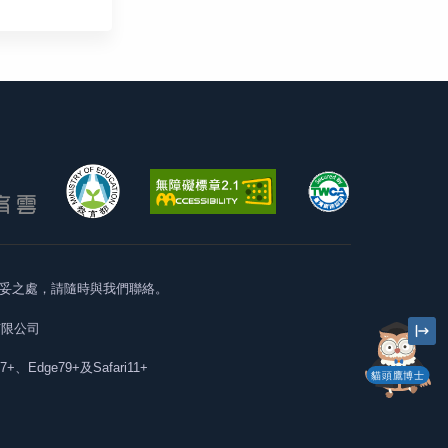
妥之處，請隨時與我們聯絡。
有限公司
57+、Edge79+及Safari11+
貓頭鷹博士