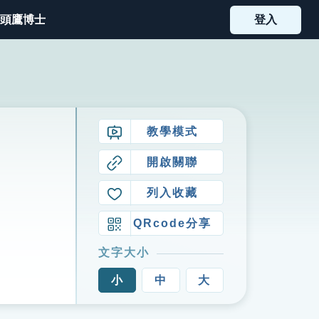
頭鷹博士
登入
教學模式
開啟關聯
列入收藏
QRcode分享
文字大小
小
中
大