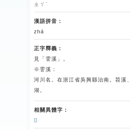
ㄓㄚˊ
漢語拼音：
zhá
正字釋義：
見「霅溪」。
※霅溪：
河川名。在浙江省吳興縣治南。苕溪
湖。
相關異體字：
𤁳