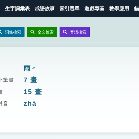
生字詞彙表
成語故事
索引選單
遊戲專區
教學應用
貓
詞條檢索
全文檢索
音讀檢索
雨
ㄩˇ
7
畫
外筆畫
15
畫
畫
zhá
拼音