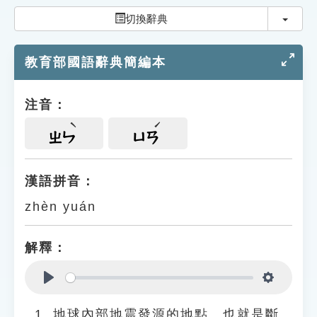
索引選單
切換
切換辭典
知識索引
教育部國語辭典簡編本
單字索引
生命大百科索引
注音：
遊戲專區
ㄓㄣ
ㄩㄢ
教學應用
漢語拼音：
zhèn yuán
貓頭鷹博士
解釋：
Play
Settings
地球內部地震發源的地點。也就是斷