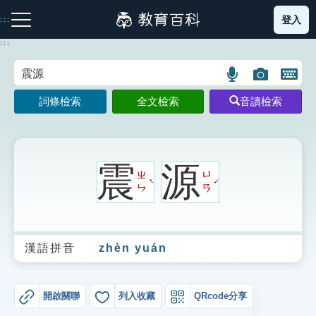
跳
登入
:::
到
主
:::
要
內
語
圖
開
容
注音索引圖示
筆畫索引圖示
部首索引表圖示
言
片
啟
詞條檢索
全文檢索
音讀檢索
搜
搜
鍵
尋
尋
盤
圖
圖
圖
示
示
示
震
源
ㄓ
ㄩ
ˋ
ˊ
ㄣ
ㄢ
網站導覽
漢語拼音
zhèn yuán
生字詞彙表
成語故事
開啟關聯
列入收藏
QRcode分享