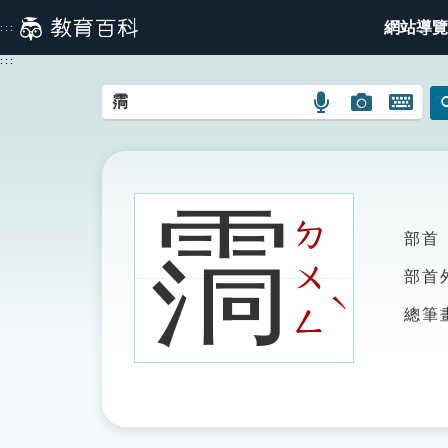
跳
網站導覽
:::
到
主
:::
要
內
語
圖
開
容
言
片
啟
搜
搜
鍵
尋
尋
盤
圖
圖
圖
霘
示
示
示
ㄉ
部首
ㄨ
部首
ˋ
ㄥ
總筆