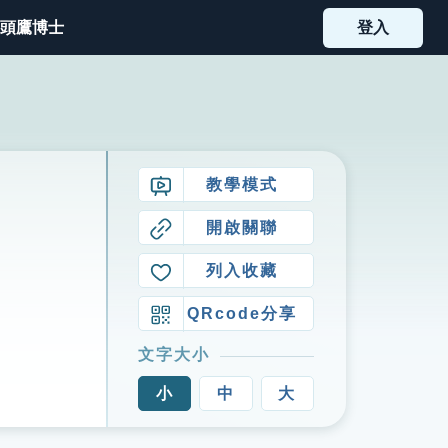
頭鷹博士
登入
教學模式
開啟關聯
列入收藏
QRcode分享
文字大小
小
中
大