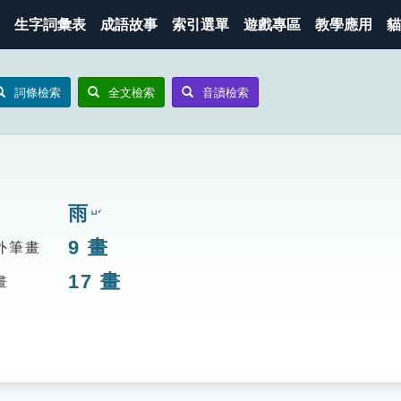
生字詞彙表
成語故事
索引選單
遊戲專區
教學應用
貓
詞條檢索
全文檢索
音讀檢索
雨
ㄩˇ
9
畫
外筆畫
17
畫
畫