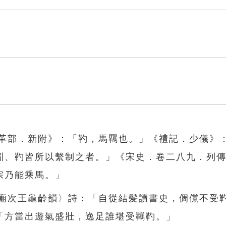
．革部．新附》：「靮，馬羈也。」《禮記．少儀》
紖、靮皆所以繫制之者。」《宋史．卷二八九．列
宗乃能乘馬。」
孝廟次王龜齡韻〉詩：「自從結髪讀書史，倜儻不受
「方當出遊氣盛壯，逸足誰堪受羈靮。」