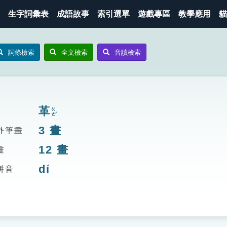
生字詞彙表
成語故事
索引選單
遊戲專區
教學應用
貓
詞條檢索
全文檢索
音讀檢索
革
ㄍㄜˊ
3
畫
外筆畫
12
畫
畫
dí
拼音