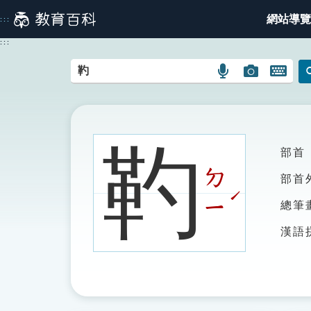
跳
網站導覽
:::
到
主
:::
要
內
語
圖
開
容
言
片
啟
搜
搜
鍵
尋
尋
盤
圖
圖
圖
靮
部首
示
示
示
ㄉ
部首
ˊ
ㄧ
總筆
漢語