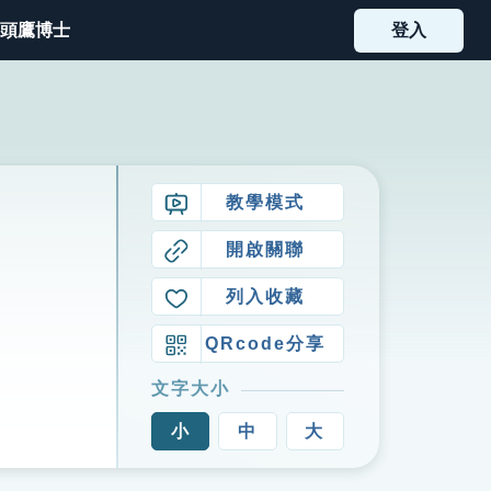
頭鷹博士
登入
教學模式
開啟關聯
列入收藏
QRcode分享
文字大小
小
中
大