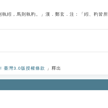
則執紖，馬則執靮。」漢．鄭玄．注：「紖、靮皆
作 臺灣3.0版授權條款
」釋出