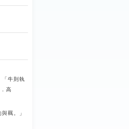
：「牛則執
傳．高
靮與羈。」