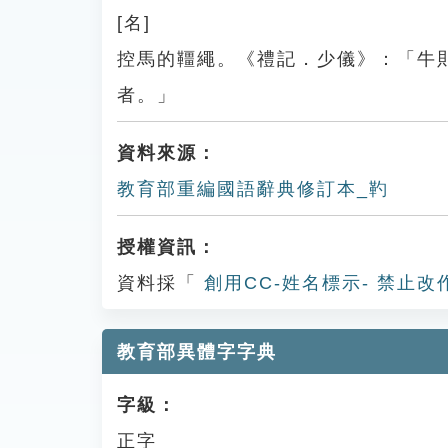
[名]
控馬的韁繩。《禮記．少儀》：「牛
者。」
資料來源：
教育部重編國語辭典修訂本_靮
授權資訊：
資料採「
創用CC-姓名標示- 禁止改
教育部異體字字典
字級：
正字