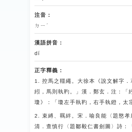
注音：
ㄉㄧˊ
漢語拼音：
dí
正字釋義：
1. 控馬之韁繩。大徐本《說文解字
紖，馬則執靮。」漢．鄭玄．注：「
瓊》：「瓊左手執靮，右手執鐙，太
2. 束縛、羈絆。宋．喻良能〈題愍
清．查慎行〈題鄒毅仁書劍圖〉詩：