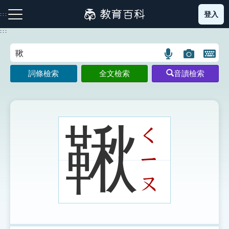
跳
登入
:::
到
主
:::
要
內
語
圖
開
容
注音索引圖示
筆畫索引圖示
部首索引表圖示
言
片
啟
詞條檢索
全文檢索
音讀檢索
搜
搜
鍵
尋
尋
盤
圖
圖
圖
示
示
示
鞦
ㄑ
ㄧ
網站導覽
ㄡ
生字詞彙表
成語故事