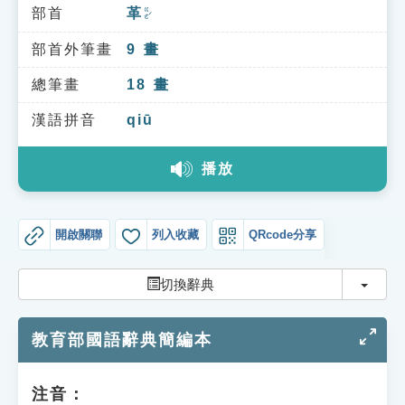
索引選單
部首
革
ㄍㄜˊ
知識索引
部首外筆畫
9
畫
單字索引
總筆畫
18
畫
生命大百科索引
漢語拼音
qiū
播放
遊戲專區
教學應用
開啟關聯
列入收藏
QRcode分享
貓頭鷹博士
切換
切換辭典
教育部國語辭典簡編本
注音：