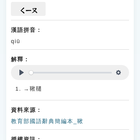
ㄑㄧㄡ
漢語拼音：
qiū
解釋：
Play
Settings
→鞦韆
資料來源：
教育部國語辭典簡編本_鞦
授權資訊：