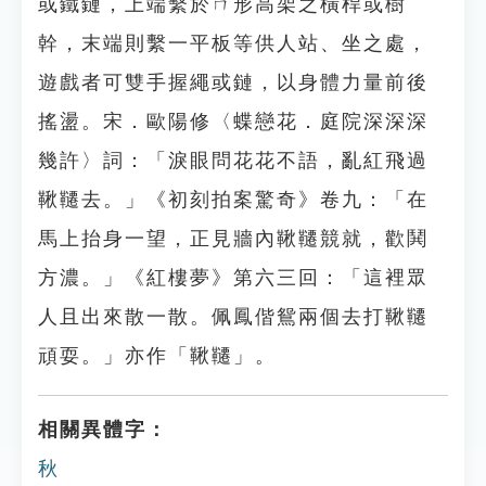
或鐵鏈，上端繫於ㄇ形高架之橫桿或樹
幹，末端則繫一平板等供人站、坐之處，
遊戲者可雙手握繩或鏈，以身體力量前後
搖盪。宋．歐陽修〈蝶戀花．庭院深深深
幾許〉詞：「淚眼問花花不語，亂紅飛過
鞦韆去。」《初刻拍案驚奇》卷九：「在
馬上抬身一望，正見牆內鞦韆競就，歡鬨
方濃。」《紅樓夢》第六三回：「這裡眾
人且出來散一散。佩鳳偕鴛兩個去打鞦韆
頑耍。」亦作「鞦韆」。
相關異體字：
秋