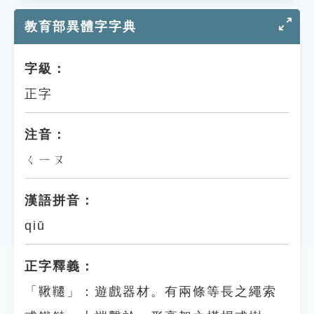
教育部異體字字典
字級：
正字
注音：
ㄑㄧㄡ
漢語拼音：
qiū
正字釋義：
「鞦韆」：遊戲器材。有兩條等長之繩索