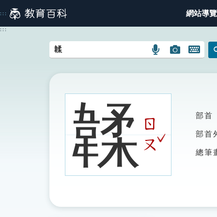
跳
網站導覽
:::
到
主
:::
要
內
語
圖
開
容
言
片
啟
搜
搜
鍵
尋
尋
盤
圖
圖
圖
韖
示
示
示
部首
ㄖ
ˇ
部首
ㄡ
總筆