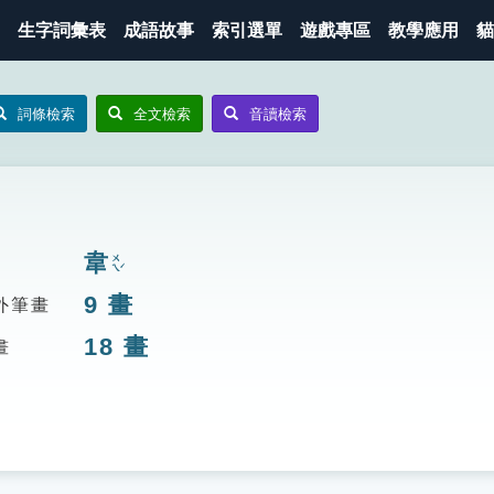
生字詞彙表
成語故事
索引選單
遊戲專區
教學應用
貓
詞條檢索
全文檢索
音讀檢索
韋
ㄨㄟˊ
9
畫
外筆畫
18
畫
畫