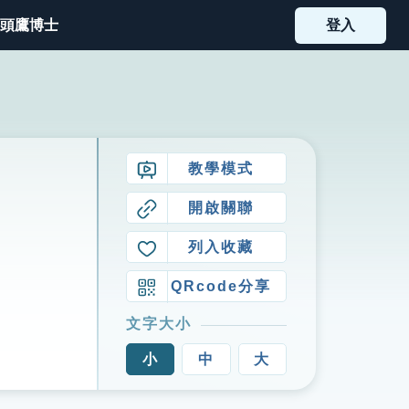
頭鷹博士
登入
教學模式
開啟關聯
列入收藏
QRcode分享
文字大小
小
中
大